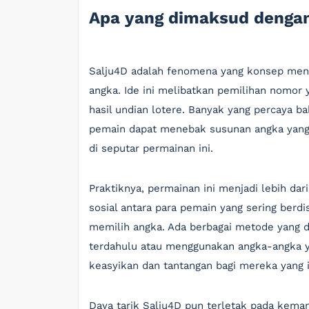
Apa yang dimaksud denga
Salju4D adalah fenomena yang konsep mena
angka. Ide ini melibatkan pemilihan nomo
hasil undian lotere. Banyak yang percaya 
pemain dapat menebak susunan angka yang 
di seputar permainan ini.
Praktiknya, permainan ini menjadi lebih da
sosial antara para pemain yang sering be
memilih angka. Ada berbagai metode yang d
terdahulu atau menggunakan angka-angka y
keasyikan dan tantangan bagi mereka yang i
Daya tarik Salju4D pun terletak pada kem