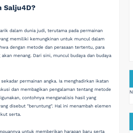
n Salju4D?
rik dalam dunia judi, terutama pada permainan
r yang memiliki kemungkinan untuk muncul dalam
bahwa dengan metode dan perasaan tertentu, para
akan menang. Dari sini, muncul budaya dan budaya
ri sekadar permainan angka. Ia menghadirkan ikatan
rdiskusi dan membagikan pengalaman tentang metode
N
igunakan, contohnya menganalisis hasil yang
ang disebut "beruntung". Hal ini menambah elemen
kut serta.
ampuannya untuk memberikan harapan baru serta