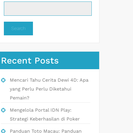
Search
Recent Posts
Mencari Tahu Cerita Dewi 4D: Apa
yang Perlu Perlu Diketahui
Pemain?
Mengelola Portal IDN Play:
Strategi Keberhasilan di Poker
Panduan Toto Macau: Panduan