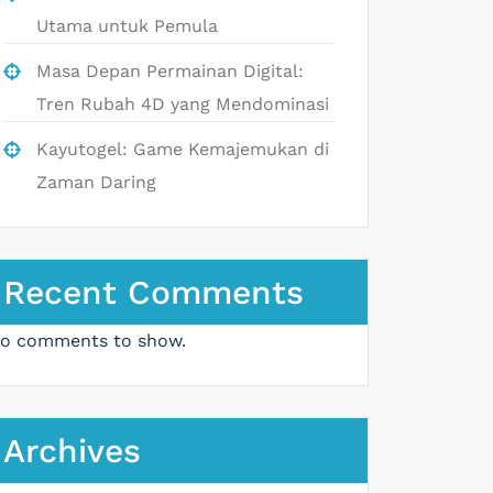
Utama untuk Pemula
Masa Depan Permainan Digital:
Tren Rubah 4D yang Mendominasi
Kayutogel: Game Kemajemukan di
Zaman Daring
Recent Comments
o comments to show.
Archives