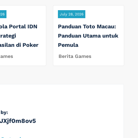
026
July 28, 2026
la Portal IDN
Panduan Toto Macau:
trategi
Panduan Utama untuk
silan di Poker
Pemula
Games
Berita Games
 by:
JXjf0m8ov5