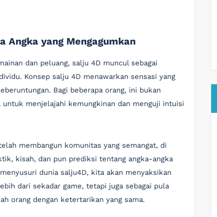
nia Angka yang Mengagumkan
mainan dan peluang, salju 4D muncul sebagai
ndividu. Konsep salju 4D menawarkan sensasi yang
eberuntungan. Bagi beberapa orang, ini bukan
a untuk menjelajahi kemungkinan dan menguji intuisi
 telah membangun komunitas yang semangat, di
tik, kisah, dan pun prediksi tentang angka-angka
menyusuri dunia salju4D, kita akan menyaksikan
ih dari sekadar game, tetapi juga sebagai pula
ah orang dengan ketertarikan yang sama.