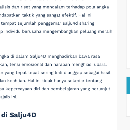
alisis dan riset yang mendalam terhadap pola angka
apatkan taktik yang sangat efektif. Hal ini
 tempat sejumlah penggemar salju4d sharing
ap individu berusaha mengembangkan peluang meraih
angka di dalam Salju4D menghadirkan bawa rasa
n, tensi emosional dan harapan menghiasi udara.
n yang tepat tepat sering kali dianggap sebagai hasil
an keahlian. Hal ini tidak hanya sekedar tentang
sa kepercayaan diri dan pembelajaran yang berlanjut
aib ini.
di Salju4D