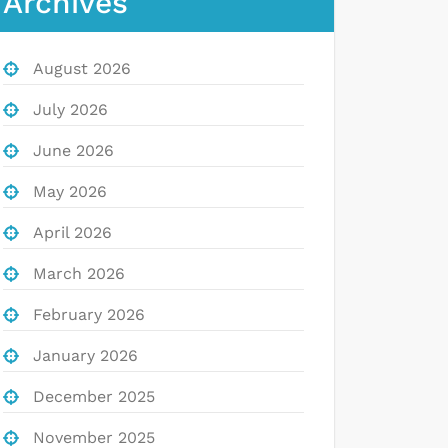
Archives
August 2026
July 2026
June 2026
May 2026
April 2026
March 2026
February 2026
January 2026
December 2025
November 2025