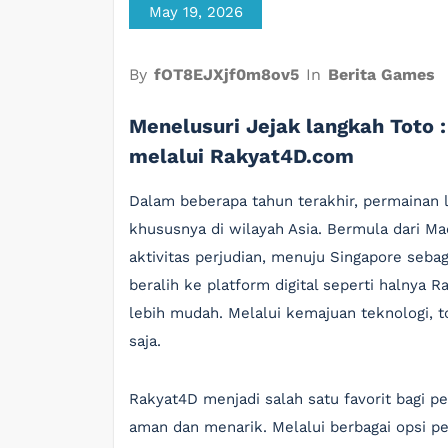
May 19, 2026
By
fOT8EJXjf0m8ov5
In
Berita Games
Menelusuri Jejak langkah Toto 
melalui Rakyat4D.com
Dalam beberapa tahun terakhir, permainan l
khususnya di wilayah Asia. Bermula dari 
aktivitas perjudian, menuju Singapore seba
beralih ke platform digital seperti halny
lebih mudah. Melalui kemajuan teknologi, to
saja.
Rakyat4D menjadi salah satu favorit bagi p
aman dan menarik. Melalui berbagai opsi p