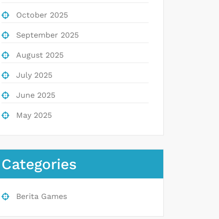
October 2025
September 2025
August 2025
July 2025
June 2025
May 2025
Categories
Berita Games