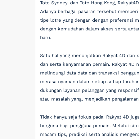
Toto Sydney, dan Toto Hong Kong, Rakyat4D
Adanya berbagai pasaran tersebut member
tipe lotre yang dengan dengan preferensi ma
dengan kemudahan dalam akses serta anta
baru.
Satu hal yang menonjolkan Rakyat 4D dari 
dan serta kenyamanan pemain. Rakyat 4D m
melindungi data data dan transaksi penggu
merasa nyaman dalam setiap setiap taruha
dukungan layanan pelanggan yang responsif
atau masalah yang, menjadikan pengalama
Tidak hanya saja fokus pada, Rakyat 4D jug
berguna bagi pengguna pemain. Melalui sit
macam tips, prediksi serta analisis mengena