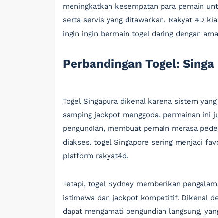
meningkatkan kesempatan para pemain untu
serta servis yang ditawarkan, Rakyat 4D k
ingin ingin bermain togel daring dengan am
Perbandingan Togel: Singa
Togel Singapura dikenal karena sistem yang 
samping jackpot menggoda, permainan ini ju
pengundian, membuat pemain merasa pede. 
diakses, togel Singapore sering menjadi fav
platform rakyat4d.
Tetapi, togel Sydney memberikan pengalam
istimewa dan jackpot kompetitif. Dikenal d
dapat mengamati pengundian langsung, ya