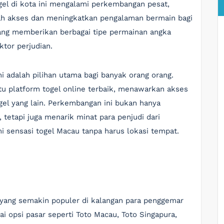
ogel di kota ini mengalami perkembangan pesat,
h akses dan meningkatkan pengalaman bermain bagi
ng memberikan berbagai tipe permainan angka
tor perjudian.
i adalah pilihan utama bagi banyak orang orang.
tu platform togel online terbaik, menawarkan akses
gel yang lain. Perkembangan ini bukan hanya
tetapi juga menarik minat para penjudi dari
i sensasi togel Macau tanpa harus lokasi tempat.
 yang semakin populer di kalangan para penggemar
 opsi pasar seperti Toto Macau, Toto Singapura,