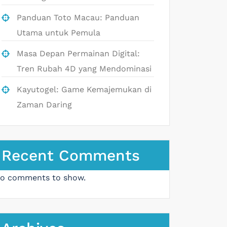
Panduan Toto Macau: Panduan
Utama untuk Pemula
Masa Depan Permainan Digital:
Tren Rubah 4D yang Mendominasi
Kayutogel: Game Kemajemukan di
Zaman Daring
Recent Comments
o comments to show.