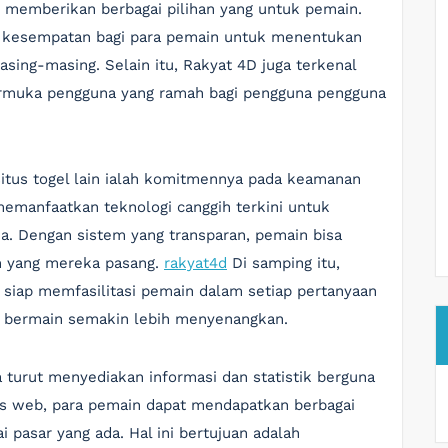
 memberikan berbagai pilihan yang untuk pemain.
i kesempatan bagi para pemain untuk menentukan
sing-masing. Selain itu, Rakyat 4D juga terkenal
rmuka pengguna yang ramah bagi pengguna pengguna
situs togel lain ialah komitmennya pada keamanan
emanfaatkan teknologi canggih terkini untuk
na. Dengan sistem yang transparan, pemain bisa
n yang mereka pasang.
rakyat4d
Di samping itu,
 siap memfasilitasi pemain dalam setiap pertanyaan
n bermain semakin lebih menyenangkan.
a turut menyediakan informasi dan statistik berguna
us web, para pemain dapat mendapatkan berbagai
i pasar yang ada. Hal ini bertujuan adalah