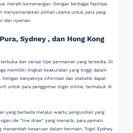
k meraih kemenangan. Dengan berbagai fasilitas
ian menyemarakkan pilihan utama untuk para yang
an dan nyaman.
 Pura, Sydney , dan Hong Kong
terbuka dan variasi tipe permainan yang tersedia. Di
ga memiliki tingkat keakuratan yang tinggi dalam
Dengan banyaknya informasi dan statistik dapat
orit untuk para penggemar togel online, termasuk di
an yang berbeda melalui waktu pengundian yang
engan ide "live draw" yang menarik, para pemain
ng menambah keseruan dalam bermain. Togel Sydney