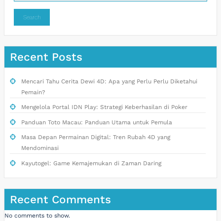
Search
Recent Posts
Mencari Tahu Cerita Dewi 4D: Apa yang Perlu Perlu Diketahui
Pemain?
Mengelola Portal IDN Play: Strategi Keberhasilan di Poker
Panduan Toto Macau: Panduan Utama untuk Pemula
Masa Depan Permainan Digital: Tren Rubah 4D yang
Mendominasi
Kayutogel: Game Kemajemukan di Zaman Daring
Recent Comments
No comments to show.