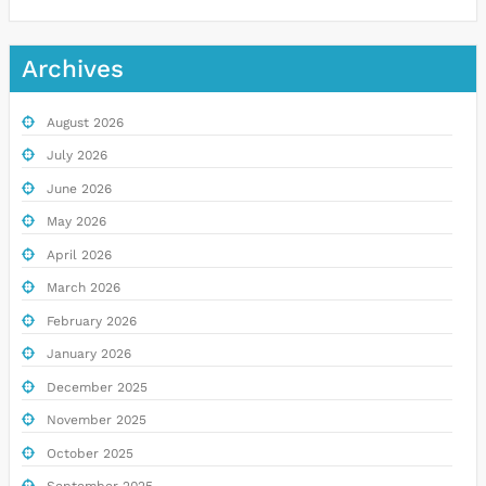
Archives
August 2026
July 2026
June 2026
May 2026
April 2026
March 2026
February 2026
January 2026
December 2025
November 2025
October 2025