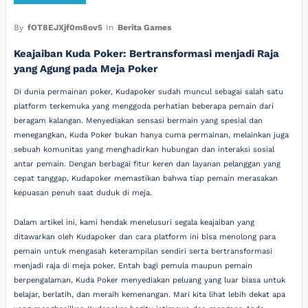
By
fOT8EJXjf0m8ov5
In
Berita Games
Keajaiban Kuda Poker: Bertransformasi menjadi Raja
yang Agung pada Meja Poker
Di dunia permainan poker, Kudapoker sudah muncul sebagai salah satu
platform terkemuka yang menggoda perhatian beberapa pemain dari
beragam kalangan. Menyediakan sensasi bermain yang spesial dan
menegangkan, Kuda Poker bukan hanya cuma permainan, melainkan juga
sebuah komunitas yang menghadirkan hubungan dan interaksi sosial
antar pemain. Dengan berbagai fitur keren dan layanan pelanggan yang
cepat tanggap, Kudapoker memastikan bahwa tiap pemain merasakan
kepuasan penuh saat duduk di meja.
Dalam artikel ini, kami hendak menelusuri segala keajaiban yang
ditawarkan oleh Kudapoker dan cara platform ini bisa menolong para
pemain untuk mengasah keterampilan sendiri serta bertransformasi
menjadi raja di meja poker. Entah bagi pemula maupun pemain
berpengalaman, Kuda Poker menyediakan peluang yang luar biasa untuk
belajar, berlatih, dan meraih kemenangan. Mari kita lihat lebih dekat apa