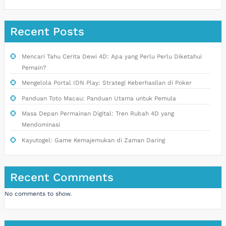
Recent Posts
Mencari Tahu Cerita Dewi 4D: Apa yang Perlu Perlu Diketahui
Pemain?
Mengelola Portal IDN Play: Strategi Keberhasilan di Poker
Panduan Toto Macau: Panduan Utama untuk Pemula
Masa Depan Permainan Digital: Tren Rubah 4D yang
Mendominasi
Kayutogel: Game Kemajemukan di Zaman Daring
Recent Comments
No comments to show.