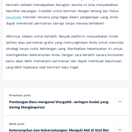
bermain setelah mendapatkan kerugian, karena ini bisa menyebabkan
kesulitan keuangan. Cobalah untuk bermain dengan tenang dan fokus.
kayutogel
memiliki rencana yang tegas dalam pengelolaan uang, Anda
dapat menikmati permainan samapi tanpa merasa terbebani.
Akhirnya, silakan untuk berlatih. Banyak platform menyediakan mode
latihan atau permainan gratis yang memungkinkan Anda untuk mencoba
strategi tanpa risiko kehilangan uang. Manfaatkan kesempatan ini untuk
meningkatkan keterampilan Anda. Dengan cara berlatih secara konsisten,
kamu akan lebih memahami permainan dan dapat membuat keputusan
yang lebih bijaksana saat bermain kayu togel.
Previous post
Pandangan Baru mengenai Warga88: Jaringan Sosial yang
Sering Menginspirasi
Next post
Keterampilan dan Keberuntungan: Menjadi Ahli di Slot Bet