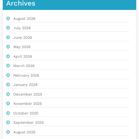
Archives
August 2026
July 2026
June 2026
May 2026
April 2026
March 2026
February 2026
January 2026
December 2025
November 2025
October 2025
September 2025
August 2025