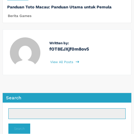
Panduan Toto Macau: Panduan Utama untuk Pemula
Berita Games
Written by:
fOT8EJXjf0m8ov5
View All Posts
Search
Search