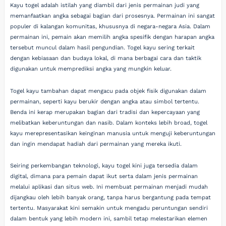
Kayu togel adalah istilah yang diambil dari jenis permainan judi yang
memanfaatkan angka sebagai bagian dari prosesnya. Permainan ini sangat
populer di kalangan komunitas, khususnya di negara-negara Asia. Dalam
permainan ini, pemain akan memilih angka spesifik dengan harapan angka
tersebut muncul dalam hasil pengundian. Togel kayu sering terkait
dengan kebiasaan dan budaya lokal, di mana berbagai cara dan taktik
digunakan untuk memprediksi angka yang mungkin keluar.
Togel kayu tambahan dapat mengacu pada objek fisik digunakan dalam
permainan, seperti kayu berukir dengan angka atau simbol tertentu.
Benda ini kerap merupakan bagian dari tradisi dan kepercayaan yang
melibatkan keberuntungan dan nasib. Dalam konteks lebih broad, togel
kayu merepresentasikan keinginan manusia untuk menguji keberuntungan
dan ingin mendapat hadiah dari permainan yang mereka ikuti.
Seiring perkembangan teknologi, kayu togel kini juga tersedia dalam
digital, dimana para pemain dapat ikut serta dalam jenis permainan
melalui aplikasi dan situs web. Ini membuat permainan menjadi mudah
dijangkau oleh lebih banyak orang, tanpa harus bergantung pada tempat
tertentu. Masyarakat kini semakin untuk mengadu peruntungan sendiri
dalam bentuk yang lebih modern ini, sambil tetap melestarikan elemen