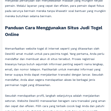
menjawab pertanyaan dan menyelesaikan masalah yang mungkin terjadi
pemain. Melalui layanan yang cepat dan efisien, para pemain dapat fokus
pada serunya bermain mereka tanpa khawatir soal bantuan yang mungkin
mereka butuhkan selama bermain.
Panduan Cara Menggunakan Situs Judi Togel
Online
Memanfaatkan website togel di internet seperti yang ditawarkan oleh
Dewi4D amat mudah untuk para pecinta togel. Yang pertama, Anda perlu
mendaftar dan membuat akun di situs tersebut. Proses registrasi
biasanya hanya butuh sejumlah informasi penting seperti nama lengkap,
email, dan nomor telepon. Pastikanlah untuk memakai informasi yang
benar supaya Anda dapat menjalankan transaksi dengan lancar. Sesudah
mendaftar, Anda akan segera mendapatkan akses ke berbagai jenis
permainan togel yang ditawarkan.
Sesudah mendapatkan profil, langkah selanjutnya adalah menjalankan
setoran. Website Dewi4D menawarkan beragam cara transaksi yang aman
dan cepat dan efisien. Pilih cara yang terbaik cocok bagi Anda dan patuhi