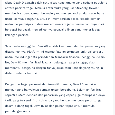
Situs Dewi4D adalah salah satu situs togel online yang sedang populer di
antara pecinta togel. Melalui antarmuka yang user-friendly, Dewi4D
memberikan pengalaman bermain yang menyenangkan dan sederhana
untuk semua pengguna. Situs ini memberikan akses kepada pemain
untuk berpartisipasi dalam macam-macam jenis permainan togel dari
berbagai berbagai, menjadikannya sebagai pilihan yang menarik bagi
kalangan pecinta.
Salah satu keunggulan Dewi4D adalah keamanan dan kenyamanan yang
ditawarkannya. Platform ini memanfaatkan teknologi enkripsi terbaru
untuk melindungi data pribadi dan transaksi financial pengguna. Selain
itu, Dewi4D memfasilitasi layanan pelanggan yang tanggap, siap
membantu pengguna dengan tanya jawab atau kendala yang mungkin
dialami selama bermain.
Dengan berbagai promosi dan insentif menarik, Dewi4D semakin
mengundang banyaknya pemain untuk bergabung. Sejumlah fasilitas
seperti sistem deposit dan penarikan yang cepat juga merupakan daya
tarik yang tersendiri. Untuk Anda yang hendak mencoba peruntungan
dalam bidang togel, Dewi4D adalah pilihan tepat untuk memulai
petualangan Anda.