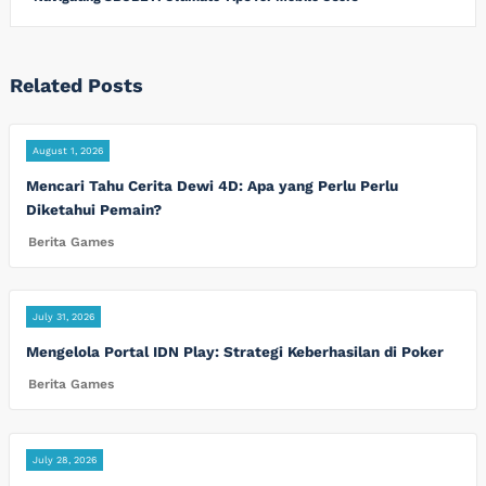
Related Posts
August 1, 2026
Mencari Tahu Cerita Dewi 4D: Apa yang Perlu Perlu
Diketahui Pemain?
Berita Games
July 31, 2026
Mengelola Portal IDN Play: Strategi Keberhasilan di Poker
Berita Games
July 28, 2026