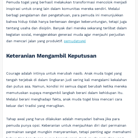
Pemuda togel yang berhasil melakukan transformasi mencolok menjadi
inspirasi untuk orang lain dalam komunitas mereka sendiri. Melalui
berbagi pengalaman dan pengetahuan, para pemuda ini menunjukkan
bahwa hidup tidak hanya berkenaan dengan keberuntungan, tetapi juga
tentang usaha dan disiplin. Banyak dari mereka sekarang terlibat dalam
kegiatan sosial, menggerakkan generasi muda agar menjauhi perjudian
dan mencari jalan yang produktif.
pemudatogel
Keteranian Mengambil Keputusan
Courage adalah intinya untuk merubah nasib. Anak muda togel yang
tengah terjebak di dalam lingkaran judi sering kali mengalami kekalahan
dan putus asa. Namun, kondisi ini semua dapat berubah ketika mereka
memutuskan supaya mengambil langkah berani dalam kehidupan itu.
Melalui berani menghadapi fakta, anak muda togel bisa mencari cara
keluar dari tradisi yang merugikan.
Tahap awal yang harus dilakukan adalah menyadari bahwa jika para
pemuda punya opsi. Keberanian untuk menjauhkan diri dari permainan
permainan sangat mungkin menyeramkan, tetapi penting agar memahami