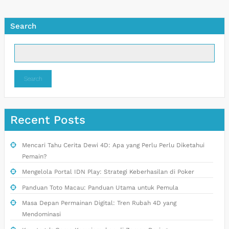
Search
Search
Recent Posts
Mencari Tahu Cerita Dewi 4D: Apa yang Perlu Perlu Diketahui
Pemain?
Mengelola Portal IDN Play: Strategi Keberhasilan di Poker
Panduan Toto Macau: Panduan Utama untuk Pemula
Masa Depan Permainan Digital: Tren Rubah 4D yang
Mendominasi