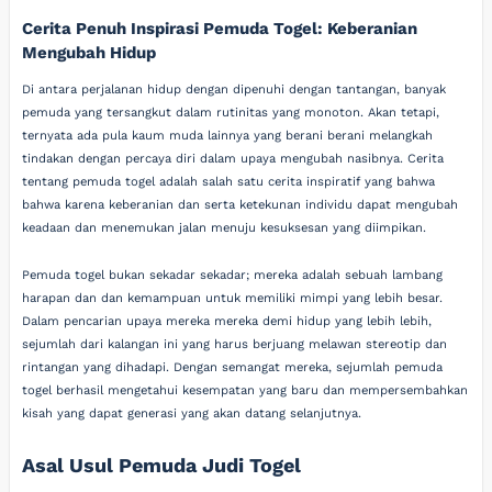
Cerita Penuh Inspirasi Pemuda Togel: Keberanian
Mengubah Hidup
Di antara perjalanan hidup dengan dipenuhi dengan tantangan, banyak
pemuda yang tersangkut dalam rutinitas yang monoton. Akan tetapi,
ternyata ada pula kaum muda lainnya yang berani berani melangkah
tindakan dengan percaya diri dalam upaya mengubah nasibnya. Cerita
tentang pemuda togel adalah salah satu cerita inspiratif yang bahwa
bahwa karena keberanian dan serta ketekunan individu dapat mengubah
keadaan dan menemukan jalan menuju kesuksesan yang diimpikan.
Pemuda togel bukan sekadar sekadar; mereka adalah sebuah lambang
harapan dan dan kemampuan untuk memiliki mimpi yang lebih besar.
Dalam pencarian upaya mereka mereka demi hidup yang lebih lebih,
sejumlah dari kalangan ini yang harus berjuang melawan stereotip dan
rintangan yang dihadapi. Dengan semangat mereka, sejumlah pemuda
togel berhasil mengetahui kesempatan yang baru dan mempersembahkan
kisah yang dapat generasi yang akan datang selanjutnya.
Asal Usul Pemuda Judi Togel