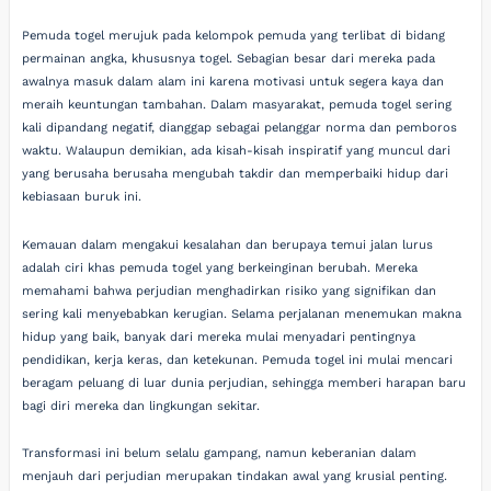
Pemuda togel merujuk pada kelompok pemuda yang terlibat di bidang
permainan angka, khususnya togel. Sebagian besar dari mereka pada
awalnya masuk dalam alam ini karena motivasi untuk segera kaya dan
meraih keuntungan tambahan. Dalam masyarakat, pemuda togel sering
kali dipandang negatif, dianggap sebagai pelanggar norma dan pemboros
waktu. Walaupun demikian, ada kisah-kisah inspiratif yang muncul dari
yang berusaha berusaha mengubah takdir dan memperbaiki hidup dari
kebiasaan buruk ini.
Kemauan dalam mengakui kesalahan dan berupaya temui jalan lurus
adalah ciri khas pemuda togel yang berkeinginan berubah. Mereka
memahami bahwa perjudian menghadirkan risiko yang signifikan dan
sering kali menyebabkan kerugian. Selama perjalanan menemukan makna
hidup yang baik, banyak dari mereka mulai menyadari pentingnya
pendidikan, kerja keras, dan ketekunan. Pemuda togel ini mulai mencari
beragam peluang di luar dunia perjudian, sehingga memberi harapan baru
bagi diri mereka dan lingkungan sekitar.
Transformasi ini belum selalu gampang, namun keberanian dalam
menjauh dari perjudian merupakan tindakan awal yang krusial penting.