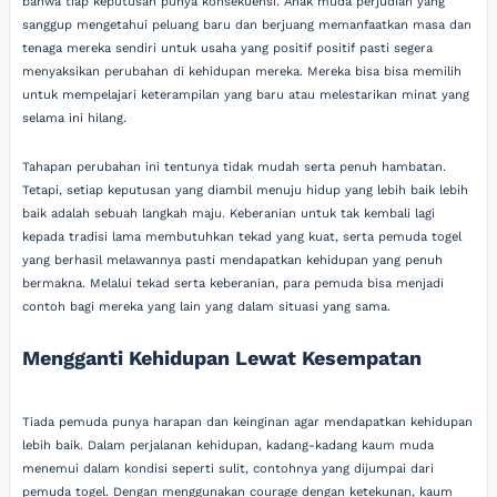
bahwa tiap keputusan punya konsekuensi. Anak muda perjudian yang
sanggup mengetahui peluang baru dan berjuang memanfaatkan masa dan
tenaga mereka sendiri untuk usaha yang positif positif pasti segera
menyaksikan perubahan di kehidupan mereka. Mereka bisa bisa memilih
untuk mempelajari keterampilan yang baru atau melestarikan minat yang
selama ini hilang.
Tahapan perubahan ini tentunya tidak mudah serta penuh hambatan.
Tetapi, setiap keputusan yang diambil menuju hidup yang lebih baik lebih
baik adalah sebuah langkah maju. Keberanian untuk tak kembali lagi
kepada tradisi lama membutuhkan tekad yang kuat, serta pemuda togel
yang berhasil melawannya pasti mendapatkan kehidupan yang penuh
bermakna. Melalui tekad serta keberanian, para pemuda bisa menjadi
contoh bagi mereka yang lain yang dalam situasi yang sama.
Mengganti Kehidupan Lewat Kesempatan
Tiada pemuda punya harapan dan keinginan agar mendapatkan kehidupan
lebih baik. Dalam perjalanan kehidupan, kadang-kadang kaum muda
menemui dalam kondisi seperti sulit, contohnya yang dijumpai dari
pemuda togel. Dengan menggunakan courage dengan ketekunan, kaum