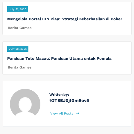
July 31, 2026
Mengelola Portal IDN Play: Strategi Keberhasilan di Poker
Berita Games
July 28, 2026
Panduan Toto Macau: Panduan Utama untuk Pemula
Berita Games
Written by:
fOT8EJXjf0m8ov5
View All Posts