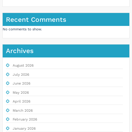
Recent Comments
No comments to show.
Archives
August 2026
July 2026
June 2026
May 2026
April 2026
March 2026
February 2026
January 2026