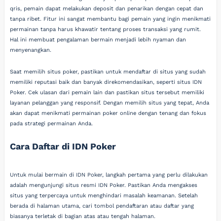
qris, pemain dapat melakukan deposit dan penarikan dengan cepat dan
tanpa ribet. Fitur ini sangat membantu bagi pemain yang ingin menikmati
permainan tanpa harus khawatir tentang proses transaksi yang rumit.
Hal ini membuat pengalaman bermain menjadi lebih nyaman dan
menyenangkan.
Saat memilih situs poker, pastikan untuk mendaftar di situs yang sudah
memiliki reputasi baik dan banyak direkomendasikan, seperti situs IDN
Poker. Cek ulasan dari pemain lain dan pastikan situs tersebut memiliki
layanan pelanggan yang responsif. Dengan memilih situs yang tepat, Anda
akan dapat menikmati permainan poker online dengan tenang dan fokus
pada strategi permainan Anda.
Cara Daftar di IDN Poker
Untuk mulai bermain di IDN Poker, langkah pertama yang perlu dilakukan
adalah mengunjungi situs resmi IDN Poker. Pastikan Anda mengakses
situs yang terpercaya untuk menghindari masalah keamanan. Setelah
berada di halaman utama, cari tombol pendaftaran atau daftar yang
biasanya terletak di bagian atas atau tengah halaman.