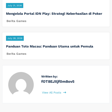
July 31, 2026
Mengelola Portal IDN Play: Strategi Keberhasilan di Poker
Berita Games
July 28, 2026
Panduan Toto Macau: Panduan Utama untuk Pemula
Berita Games
Written by:
fOT8EJXjf0m8ov5
View All Posts