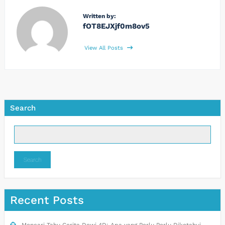
Written by:
fOT8EJXjf0m8ov5
View All Posts
Search
Search
Recent Posts
Mencari Tahu Cerita Dewi 4D: Apa yang Perlu Perlu Diketahui