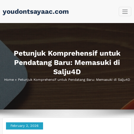
Skip
youdontsayaac.com
to
content
Petunjuk Komprehensif untuk
Pendatang Baru: Memasuki di
Salju4D
Home
»
Petunjuk Komprehensif untuk Pendatang Baru: Memasuki di Salju4D
February 2, 2026