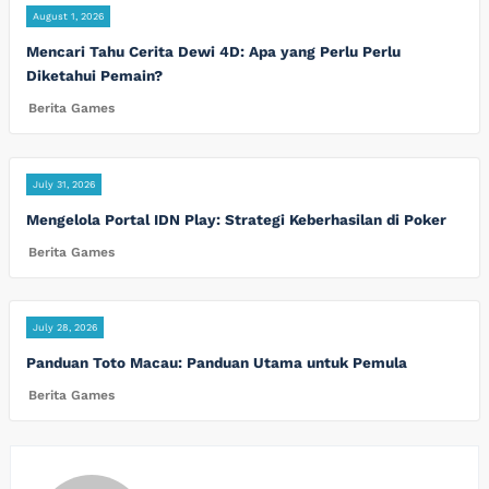
August 1, 2026
Mencari Tahu Cerita Dewi 4D: Apa yang Perlu Perlu
Diketahui Pemain?
Berita Games
July 31, 2026
Mengelola Portal IDN Play: Strategi Keberhasilan di Poker
Berita Games
July 28, 2026
Panduan Toto Macau: Panduan Utama untuk Pemula
Berita Games