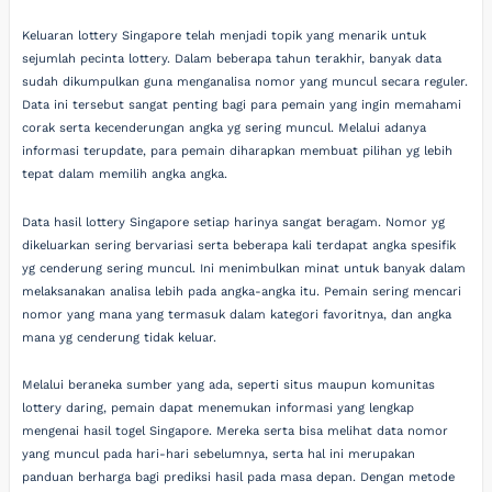
Keluaran lottery Singapore telah menjadi topik yang menarik untuk
sejumlah pecinta lottery. Dalam beberapa tahun terakhir, banyak data
sudah dikumpulkan guna menganalisa nomor yang muncul secara reguler.
Data ini tersebut sangat penting bagi para pemain yang ingin memahami
corak serta kecenderungan angka yg sering muncul. Melalui adanya
informasi terupdate, para pemain diharapkan membuat pilihan yg lebih
tepat dalam memilih angka angka.
Data hasil lottery Singapore setiap harinya sangat beragam. Nomor yg
dikeluarkan sering bervariasi serta beberapa kali terdapat angka spesifik
yg cenderung sering muncul. Ini menimbulkan minat untuk banyak dalam
melaksanakan analisa lebih pada angka-angka itu. Pemain sering mencari
nomor yang mana yang termasuk dalam kategori favoritnya, dan angka
mana yg cenderung tidak keluar.
Melalui beraneka sumber yang ada, seperti situs maupun komunitas
lottery daring, pemain dapat menemukan informasi yang lengkap
mengenai hasil togel Singapore. Mereka serta bisa melihat data nomor
yang muncul pada hari-hari sebelumnya, serta hal ini merupakan
panduan berharga bagi prediksi hasil pada masa depan. Dengan metode