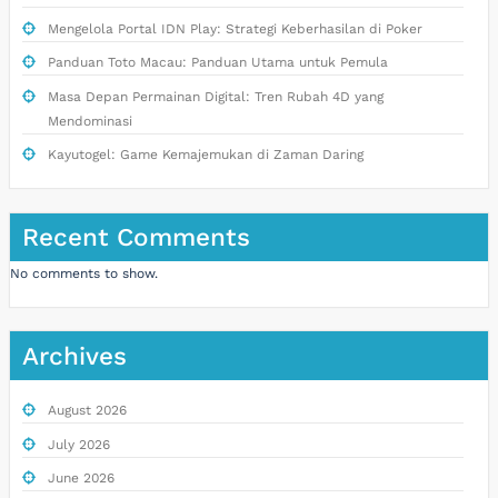
Mengelola Portal IDN Play: Strategi Keberhasilan di Poker
Panduan Toto Macau: Panduan Utama untuk Pemula
Masa Depan Permainan Digital: Tren Rubah 4D yang
Mendominasi
Kayutogel: Game Kemajemukan di Zaman Daring
Recent Comments
No comments to show.
Archives
August 2026
July 2026
June 2026