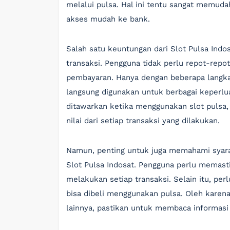
melalui pulsa. Hal ini tentu sangat memuda
akses mudah ke bank.
Salah satu keuntungan dari Slot Pulsa Ind
transaksi. Pengguna tidak perlu repot-repot
pembayaran. Hanya dengan beberapa langka
langsung digunakan untuk berbagai keperlu
ditawarkan ketika menggunakan slot pulsa,
nilai dari setiap transaksi yang dilakukan.
Namun, penting untuk juga memahami syara
Slot Pulsa Indosat. Pengguna perlu memas
melakukan setiap transaksi. Selain itu, pe
bisa dibeli menggunakan pulsa. Oleh karena
lainnya, pastikan untuk membaca informasi 