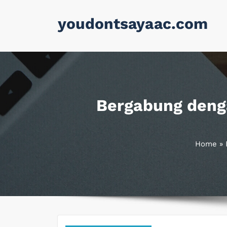
Skip
youdontsayaac.com
to
content
Bergabung denga
Home
»