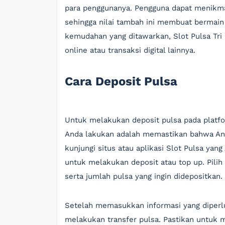
para penggunanya. Pengguna dapat menikma
sehingga nilai tambah ini membuat bermai
kemudahan yang ditawarkan, Slot Pulsa Tri
online atau transaksi digital lainnya.
Cara Deposit Pulsa
Untuk melakukan deposit pulsa pada platfo
Anda lakukan adalah memastikan bahwa Anda
kunjungi situs atau aplikasi Slot Pulsa yang
untuk melakukan deposit atau top up. Pili
serta jumlah pulsa yang ingin didepositkan.
Setelah memasukkan informasi yang diperl
melakukan transfer pulsa. Pastikan untuk m