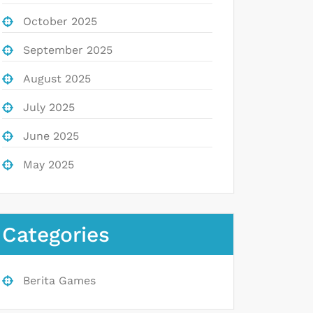
October 2025
September 2025
August 2025
July 2025
June 2025
May 2025
Categories
Berita Games