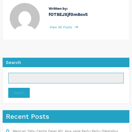
Written by:
fOT8EJXjf0m8ov5
View All Posts
Search
Search
Recent Posts
Mencari Tahu Cerita Dewi 4D: Apa yang Perlu Perlu Diketahui