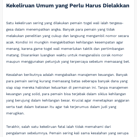
Kekeliruan Umum yang Perlu Harus Dielakkan
Satu kekeliruan sering yang dilakukan pemain togel wali ialah tergesa-
gesa dalam menempatkan angka. Banyak para pemain yang tidak
melakukan penelitian yang cukup dan langsung mengambil nomor secara
acak. Kondisi ini mungkin mengakibatkan kehilangan kesempatan agar
menang, karena game togel wali memerlukan taktik dan pertimbangan
matang. Disarankan luangkan waktu untuk menganalisis corak nomor
maupun menggunakan petunjuk yang terpercaya sebelum memasang bet.
Kesalahan berikutnya adalah mengabaikan manajemen keuangan. Banyak
para pemain sering kurang memasang batas seberapa banyak dana yang
siap siap mereka habiskan keluarkan di permainan ini. Tanpa manajemen
keuangan yang solid, para pemain bisa terjebak dalam siklus kehilangan
yang berujung dalam kehilangan besar. Krucial agar menetapkan anggaran
serta taat dalam batasan itu agar tak terjerumus dalam judi yang
merugikan.
Terakhir, salah satu kekeliruan fatal ialah tidak memahami dari
pengalaman sebelumnya. Pemain sering kali sama kesalahan yang serupa