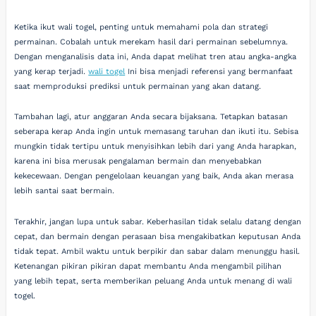
Ketika ikut wali togel, penting untuk memahami pola dan strategi
permainan. Cobalah untuk merekam hasil dari permainan sebelumnya.
Dengan menganalisis data ini, Anda dapat melihat tren atau angka-angka
yang kerap terjadi.
wali togel
Ini bisa menjadi referensi yang bermanfaat
saat memproduksi prediksi untuk permainan yang akan datang.
Tambahan lagi, atur anggaran Anda secara bijaksana. Tetapkan batasan
seberapa kerap Anda ingin untuk memasang taruhan dan ikuti itu. Sebisa
mungkin tidak tertipu untuk menyisihkan lebih dari yang Anda harapkan,
karena ini bisa merusak pengalaman bermain dan menyebabkan
kekecewaan. Dengan pengelolaan keuangan yang baik, Anda akan merasa
lebih santai saat bermain.
Terakhir, jangan lupa untuk sabar. Keberhasilan tidak selalu datang dengan
cepat, dan bermain dengan perasaan bisa mengakibatkan keputusan Anda
tidak tepat. Ambil waktu untuk berpikir dan sabar dalam menunggu hasil.
Ketenangan pikiran pikiran dapat membantu Anda mengambil pilihan
yang lebih tepat, serta memberikan peluang Anda untuk menang di wali
togel.