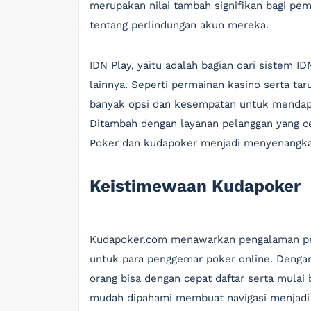
merupakan nilai tambah signifikan bagi pem
tentang perlindungan akun mereka.
IDN Play, yaitu adalah bagian dari sistem 
lainnya. Seperti permainan kasino serta ta
banyak opsi dan kesempatan untuk mendap
Ditambah dengan layanan pelanggan yang c
Poker dan kudapoker menjadi menyenangka
Keistimewaan Kudapoker
Kudapoker.com menawarkan pengalaman pe
untuk para penggemar poker online. Dengan
orang bisa dengan cepat daftar serta mulai 
mudah dipahami membuat navigasi menjadi