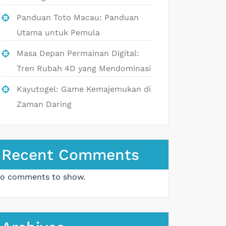
Panduan Toto Macau: Panduan
Utama untuk Pemula
Masa Depan Permainan Digital:
Tren Rubah 4D yang Mendominasi
Kayutogel: Game Kemajemukan di
Zaman Daring
Recent Comments
o comments to show.