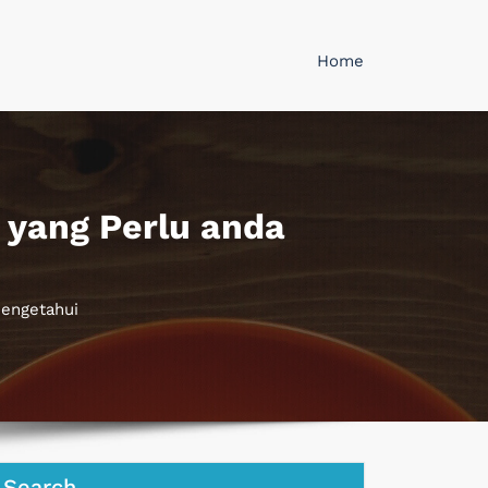
Home
 yang Perlu anda
Mengetahui
Search