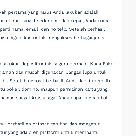
kah pertama yang harus Anda lakukan adalah
endaftaran sangat sederhana dan cepat, Anda cuma
erti nama, email, dan no telp. Setelah berhasil
bisa digunakan untuk mengakses berbagai jenis
elakukan deposit untuk segera bermain. Kuda Poker
g aman dan mudah digunakan. Jangan lupa untuk
da. Setelah deposit berhasil, Anda dapat memilih
itu poker, domino, maupun permainan kartu yang
ermainan sangat krusial agar Anda dapat menambah
ntuk perhatikan batasan taruhan dan mengatur
fitur yang ada oleh platform untuk membantu