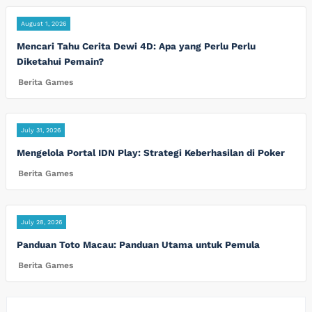
August 1, 2026
Mencari Tahu Cerita Dewi 4D: Apa yang Perlu Perlu
Diketahui Pemain?
Berita Games
July 31, 2026
Mengelola Portal IDN Play: Strategi Keberhasilan di Poker
Berita Games
July 28, 2026
Panduan Toto Macau: Panduan Utama untuk Pemula
Berita Games