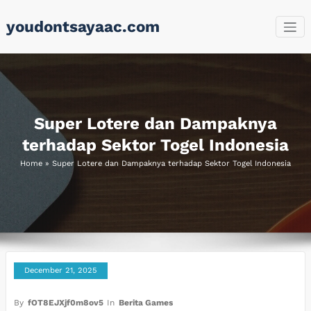
Skip
youdontsayaac.com
to
content
Super Lotere dan Dampaknya
terhadap Sektor Togel Indonesia
Home
»
Super Lotere dan Dampaknya terhadap Sektor Togel Indonesia
December 21, 2025
By
fOT8EJXjf0m8ov5
In
Berita Games