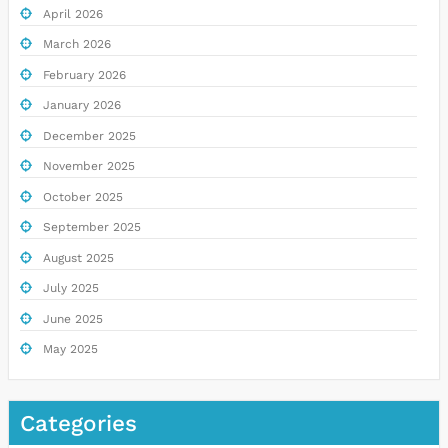
April 2026
March 2026
February 2026
January 2026
December 2025
November 2025
October 2025
September 2025
August 2025
July 2025
June 2025
May 2025
Categories