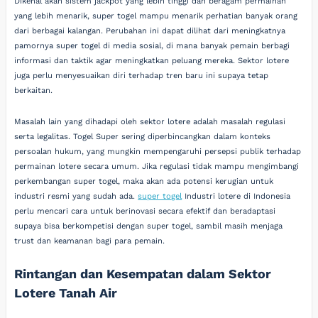
Dikenal akan sistem jackpot yang lebih tinggi dan beragam permainan
yang lebih menarik, super togel mampu menarik perhatian banyak orang
dari berbagai kalangan. Perubahan ini dapat dilihat dari meningkatnya
pamornya super togel di media sosial, di mana banyak pemain berbagi
informasi dan taktik agar meningkatkan peluang mereka. Sektor lotere
juga perlu menyesuaikan diri terhadap tren baru ini supaya tetap
berkaitan.
Masalah lain yang dihadapi oleh sektor lotere adalah masalah regulasi
serta legalitas. Togel Super sering diperbincangkan dalam konteks
persoalan hukum, yang mungkin mempengaruhi persepsi publik terhadap
permainan lotere secara umum. Jika regulasi tidak mampu mengimbangi
perkembangan super togel, maka akan ada potensi kerugian untuk
industri resmi yang sudah ada.
super togel
Industri lotere di Indonesia
perlu mencari cara untuk berinovasi secara efektif dan beradaptasi
supaya bisa berkompetisi dengan super togel, sambil masih menjaga
trust dan keamanan bagi para pemain.
Rintangan dan Kesempatan dalam Sektor
Lotere Tanah Air