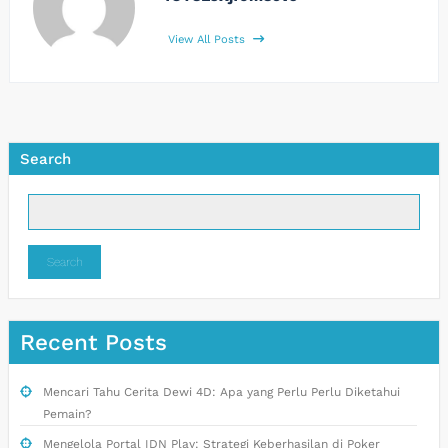
View All Posts
Search
Search
Recent Posts
Mencari Tahu Cerita Dewi 4D: Apa yang Perlu Perlu Diketahui
Pemain?
Mengelola Portal IDN Play: Strategi Keberhasilan di Poker