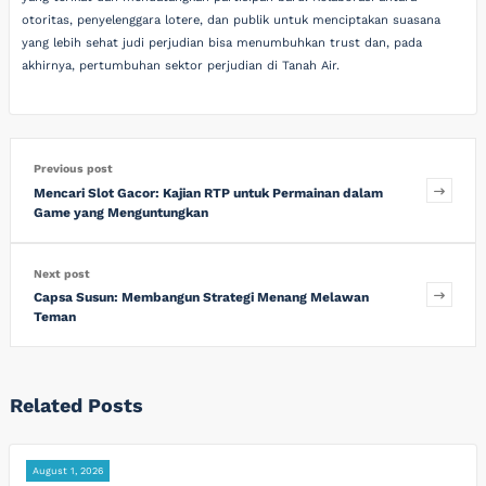
otoritas, penyelenggara lotere, dan publik untuk menciptakan suasana
yang lebih sehat judi perjudian bisa menumbuhkan trust dan, pada
akhirnya, pertumbuhan sektor perjudian di Tanah Air.
Previous post
Mencari Slot Gacor: Kajian RTP untuk Permainan dalam
Game yang Menguntungkan
Next post
Capsa Susun: Membangun Strategi Menang Melawan
Teman
Related Posts
August 1, 2026