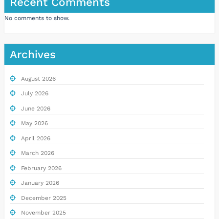
Recent Comments
No comments to show.
Archives
August 2026
July 2026
June 2026
May 2026
April 2026
March 2026
February 2026
January 2026
December 2025
November 2025