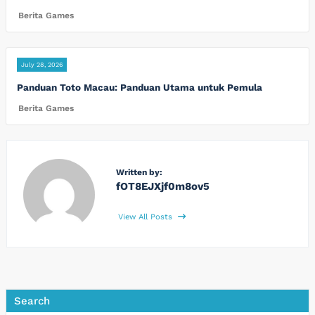
Berita Games
July 28, 2026
Panduan Toto Macau: Panduan Utama untuk Pemula
Berita Games
Written by:
fOT8EJXjf0m8ov5
View All Posts
Search