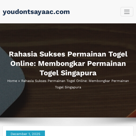
Skip
youdontsayaac.com
to
content
Rahasia Sukses Permainan Togel
Online: Membongkar Permainan
Togel Singapura
Home
»
Rahasia Sukses Permainan Togel Online: Membongkar Permainan
Togel Singapura
December 1, 2025