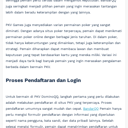
sehingga pemain perlu cerdas dalam mengambil keputusan. BandarQQ
juga seringkali menjadi pilihan pemain yang ingin merasakan tantangan
lebih dalam beradu keterampilan dengan yang lainnya.
PKV Games juga menyediakan varian permainan poker yang sangat
diminati. Dengan adanya situs poker terpercaya, pemain dapat menikmati
permainan poker online dengan berbagai jenis taruhan. Di dalam poker,
tidak hanya keberuntungan yang dimainkan, tetapi juga keterampilan dan
strategi. Pemain diharapkan dapat membaca lawan dan membuat
keputusan yang tepat berdasarkan kartu yang mereka miliki. Variasi ini
menjadi daya tarik bagi banyak pemain yang ingin merasakan pengalaman
berbeda dalam bermain PKV.
Proses Pendaftaran dan Login
Untuk bermain di PKV DominoQQ, langkah pertama yang perlu dilakukan
adalah melakukan pendaftaran di situs PKV yang terpercaya. Proses
pendaftaran umumnya sangat mudah dan cepat.
BandarQQ
Pemain hanya
perlu mengisi formulir pendaftaran dengan informasi yang diperlukan
seperti nama pengguna, kata sandi, dan data pribadi lainnya. Setelah
selesai mengisi formulir, pemain dapat mengirimkan pendaftaran untuk