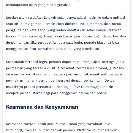
mendapatkan akun yang bisa digunakan.
Setelah akun terdaftar, langkah selanjutnya adalah login ke dalam aplikasi
atau situs PKV games. Pemain akan diminta untuk memasukkan nama
pengguna dan kata sandi yang sudah didaftarkan sebelumnya. Pastikan
bahwa informasi yang dimasukkan benar agar proses login dapat berjalan
dengan lancar. Jika terdapat kendala saat login, pemain biasanya bisa
menggunakan fitur pemulihan kata sandi yang disediakan.
Saat sudah berhasil login, pemain dapat mulai menjelajahi berbagai jenis
permainan yang tersedia di situs tersebut, termasuk DominoQQ. Proses
ini memberikan akses penuh kepada pemain untuk menikmati berbagai
permainan menarik sambil berinteraksi dengan pemain lain. Dengan
mudahnya proses pendaftaran dan login, PKV DominoQQ semakin
menjadi pilihan utama bagi para penggemar permainan online.
Keamanan dan Kenyamanan
Keamanan menjadi salah satu faktor utama yang membuat PKV
DominoQQ menjadi pilihan banyak pemain. Platform ini menerapkan