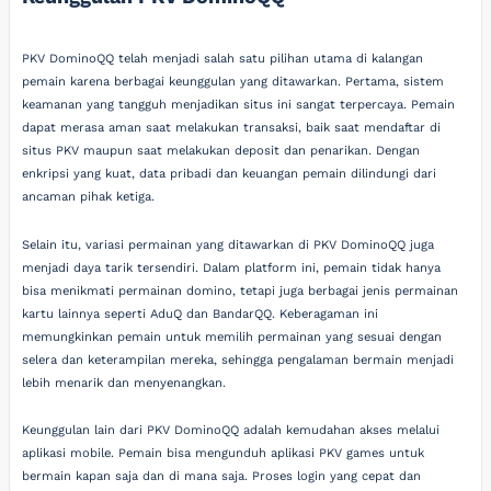
PKV DominoQQ telah menjadi salah satu pilihan utama di kalangan
pemain karena berbagai keunggulan yang ditawarkan. Pertama, sistem
keamanan yang tangguh menjadikan situs ini sangat terpercaya. Pemain
dapat merasa aman saat melakukan transaksi, baik saat mendaftar di
situs PKV maupun saat melakukan deposit dan penarikan. Dengan
enkripsi yang kuat, data pribadi dan keuangan pemain dilindungi dari
ancaman pihak ketiga.
Selain itu, variasi permainan yang ditawarkan di PKV DominoQQ juga
menjadi daya tarik tersendiri. Dalam platform ini, pemain tidak hanya
bisa menikmati permainan domino, tetapi juga berbagai jenis permainan
kartu lainnya seperti AduQ dan BandarQQ. Keberagaman ini
memungkinkan pemain untuk memilih permainan yang sesuai dengan
selera dan keterampilan mereka, sehingga pengalaman bermain menjadi
lebih menarik dan menyenangkan.
Keunggulan lain dari PKV DominoQQ adalah kemudahan akses melalui
aplikasi mobile. Pemain bisa mengunduh aplikasi PKV games untuk
bermain kapan saja dan di mana saja. Proses login yang cepat dan