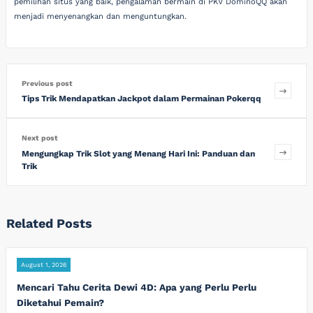
pemilihan situs yang baik, pengalaman bermain di PKV DominoQQ akan
menjadi menyenangkan dan menguntungkan.
Previous post
Tips Trik Mendapatkan Jackpot dalam Permainan Pokerqq
Next post
Mengungkap Trik Slot yang Menang Hari Ini: Panduan dan
Trik
Related Posts
August 1, 2026
Mencari Tahu Cerita Dewi 4D: Apa yang Perlu Perlu
Diketahui Pemain?