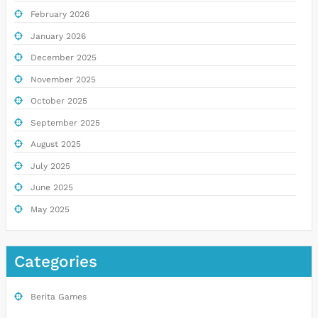
February 2026
January 2026
December 2025
November 2025
October 2025
September 2025
August 2025
July 2025
June 2025
May 2025
Categories
Berita Games