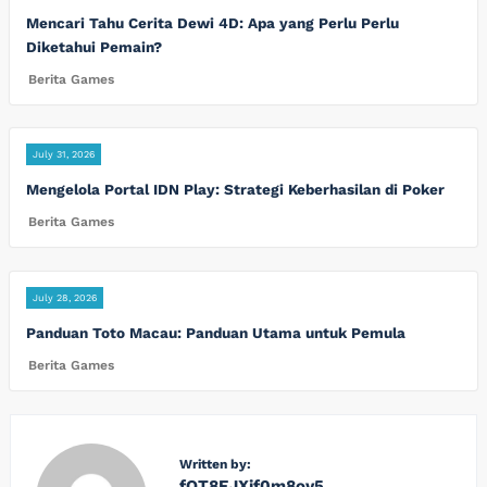
Mencari Tahu Cerita Dewi 4D: Apa yang Perlu Perlu
Diketahui Pemain?
Berita Games
July 31, 2026
Mengelola Portal IDN Play: Strategi Keberhasilan di Poker
Berita Games
July 28, 2026
Panduan Toto Macau: Panduan Utama untuk Pemula
Berita Games
Written by:
fOT8EJXjf0m8ov5