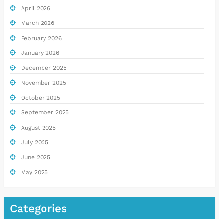
April 2026
March 2026
February 2026
January 2026
December 2025
November 2025
October 2025
September 2025
August 2025
July 2025
June 2025
May 2025
Categories