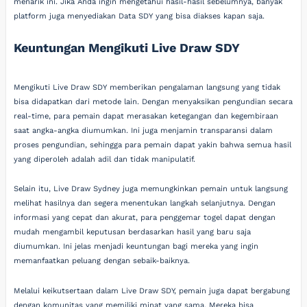
menarik ini. Jika Anda ingin mengetahui hasil-hasil sebelumnya, banyak
platform juga menyediakan Data SDY yang bisa diakses kapan saja.
Keuntungan Mengikuti Live Draw SDY
Mengikuti Live Draw SDY memberikan pengalaman langsung yang tidak
bisa didapatkan dari metode lain. Dengan menyaksikan pengundian secara
real-time, para pemain dapat merasakan ketegangan dan kegembiraan
saat angka-angka diumumkan. Ini juga menjamin transparansi dalam
proses pengundian, sehingga para pemain dapat yakin bahwa semua hasil
yang diperoleh adalah adil dan tidak manipulatif.
Selain itu, Live Draw Sydney juga memungkinkan pemain untuk langsung
melihat hasilnya dan segera menentukan langkah selanjutnya. Dengan
informasi yang cepat dan akurat, para penggemar togel dapat dengan
mudah mengambil keputusan berdasarkan hasil yang baru saja
diumumkan. Ini jelas menjadi keuntungan bagi mereka yang ingin
memanfaatkan peluang dengan sebaik-baiknya.
Melalui keikutsertaan dalam Live Draw SDY, pemain juga dapat bergabung
dengan komunitas yang memiliki minat yang sama. Mereka bisa