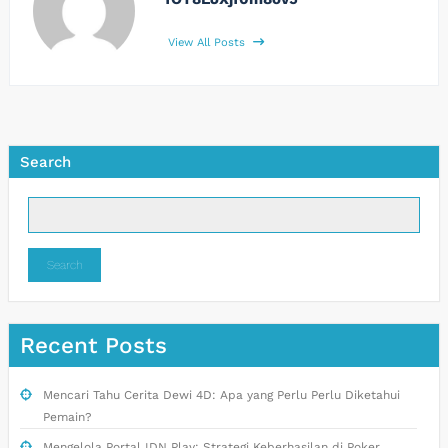
View All Posts
Search
Search
Recent Posts
Mencari Tahu Cerita Dewi 4D: Apa yang Perlu Perlu Diketahui
Pemain?
Mengelola Portal IDN Play: Strategi Keberhasilan di Poker