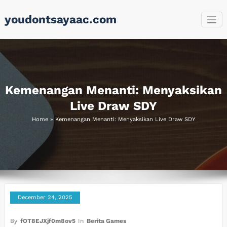
Skip
youdontsayaac.com
to
content
Kemenangan Menanti: Menyaksikan
Live Draw SDY
Home
»
Kemenangan Menanti: Menyaksikan Live Draw SDY
December 24, 2025
By
fOT8EJXjf0m8ov5
In
Berita Games