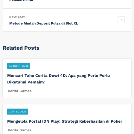
Next post
Metode Mudah Deposit Pulsa di Slot XL
Related Posts
August 1, 2026
Mencari Tahu Cerita Dewi 4D: Apa yang Perlu Perlu
Diketahui Pemain?
Berita Games
July 31, 2026
Mengelola Portal IDN Play: Strategi Keberhasilan di Poker
Berita Games