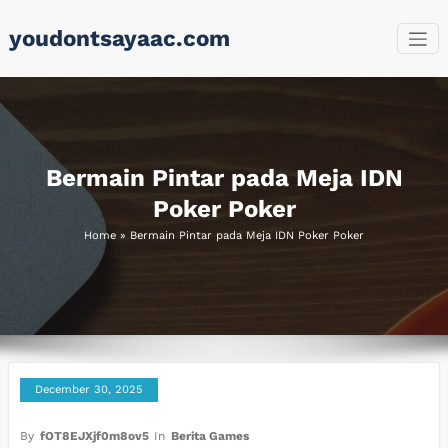
Skip
youdontsayaac.com
to
content
Bermain Pintar pada Meja IDN
Poker Poker
Home
»
Bermain Pintar pada Meja IDN Poker Poker
December 30, 2025
By
fOT8EJXjf0m8ov5
In
Berita Games