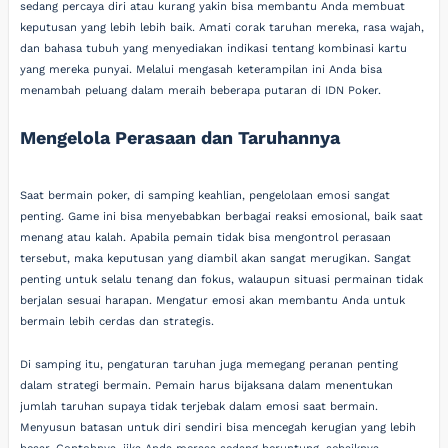
sedang percaya diri atau kurang yakin bisa membantu Anda membuat
keputusan yang lebih lebih baik. Amati corak taruhan mereka, rasa wajah,
dan bahasa tubuh yang menyediakan indikasi tentang kombinasi kartu
yang mereka punyai. Melalui mengasah keterampilan ini Anda bisa
menambah peluang dalam meraih beberapa putaran di IDN Poker.
Mengelola Perasaan dan Taruhannya
Saat bermain poker, di samping keahlian, pengelolaan emosi sangat
penting. Game ini bisa menyebabkan berbagai reaksi emosional, baik saat
menang atau kalah. Apabila pemain tidak bisa mengontrol perasaan
tersebut, maka keputusan yang diambil akan sangat merugikan. Sangat
penting untuk selalu tenang dan fokus, walaupun situasi permainan tidak
berjalan sesuai harapan. Mengatur emosi akan membantu Anda untuk
bermain lebih cerdas dan strategis.
Di samping itu, pengaturan taruhan juga memegang peranan penting
dalam strategi bermain. Pemain harus bijaksana dalam menentukan
jumlah taruhan supaya tidak terjebak dalam emosi saat bermain.
Menyusun batasan untuk diri sendiri bisa mencegah kerugian yang lebih