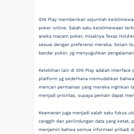
IDN Play memberikan sejumlah keistimewaa
poker online. Salah satu keistimewaan terbe
aneka macam poker, misalnya Texas Hold’
sesuai dengan preferensi mereka. Selain i
bandar poker, yg menyuguhkan pengalaman 
Kelebihan lain di IDN Play adalah interfac
platform yg sederhana memudahkan bahwa p
mencari permainan yang mereka inginkan ta
menjadi prioritas, supaya pemain dapat me
Keamanan juga menjadi salah satu fokus u
canggih dan perlindungan data yang ketat,
menjamin bahwa semua informasi pribadi d