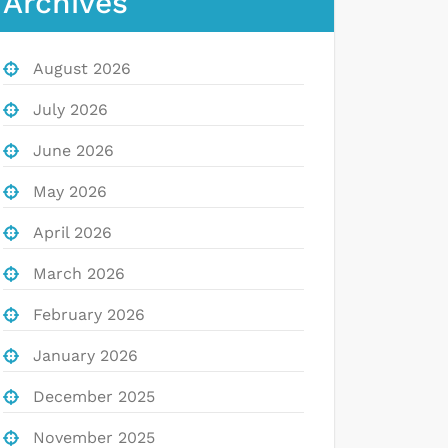
Archives
August 2026
July 2026
June 2026
May 2026
April 2026
March 2026
February 2026
January 2026
December 2025
November 2025