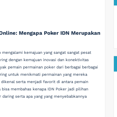
Online: Mengapa Poker IDN Merupakan
h mengalami kemajuan yang sangat sangat pesat
ring dengan kemajuan inovasi dan konektivitas
yak pemain permainan poker dari berbagai berbagai
aring untuk menikmati permainan yang mereka
ikenal serta menjadi favorit di antara pemain
ta bisa membahas kenapa IDN Poker jadi pilihan
er daring serta apa yang yang menyebabkannya