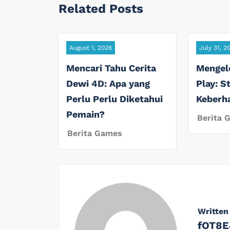
Related Posts
August 1, 2026
July 31, 2
Mencari Tahu Cerita
Mengelo
Dewi 4D: Apa yang
Play: S
Perlu Perlu Diketahui
Keberha
Pemain?
Berita 
Berita Games
Written
fOT8E