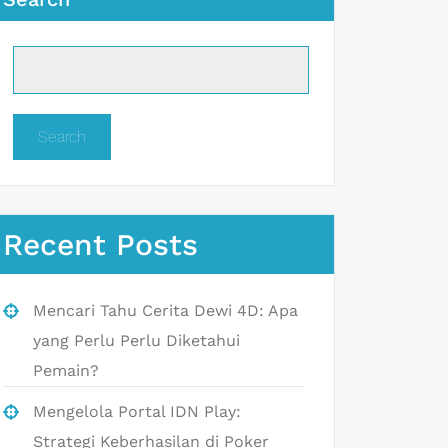
Search
Recent Posts
Mencari Tahu Cerita Dewi 4D: Apa
yang Perlu Perlu Diketahui
Pemain?
Mengelola Portal IDN Play:
Strategi Keberhasilan di Poker