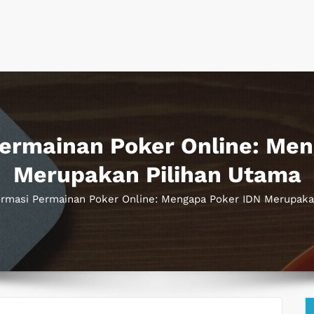
ermainan Poker Online: Me
Merupakan Pilihan Utama
ormasi Permainan Poker Online: Mengapa Poker IDN Merupaka