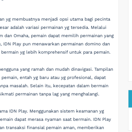
n yg membuatnya menjadi opsi utama bagi pecinta
sar adalah variasi permainan yg tersedia. Melalui
em dan Omaha, pemain dapat memilih permainan yang
tu, IDN Play pun menawarkan permainan domino dan
bermain yg lebih komprehensif untuk para pemain.
e pengguna yang ramah dan mudah dinavigasi. Tampilan
emain, entah yg baru atau yg profesional, dapat
npa masalah. Selain itu, kecepatan dalam bermain
nikmati permainan tanpa lag yang menghalangi.
tama IDN Play. Menggunakan sistem keamanan yg
 pemain dapat merasa nyaman saat bermain. IDN Play
an transaksi finansial pemain aman, memberikan