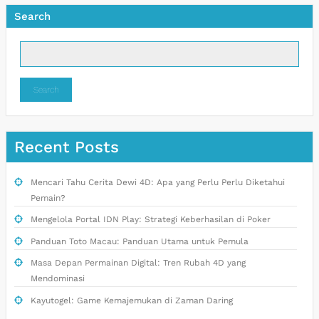
Search
Search
Recent Posts
Mencari Tahu Cerita Dewi 4D: Apa yang Perlu Perlu Diketahui
Pemain?
Mengelola Portal IDN Play: Strategi Keberhasilan di Poker
Panduan Toto Macau: Panduan Utama untuk Pemula
Masa Depan Permainan Digital: Tren Rubah 4D yang
Mendominasi
Kayutogel: Game Kemajemukan di Zaman Daring