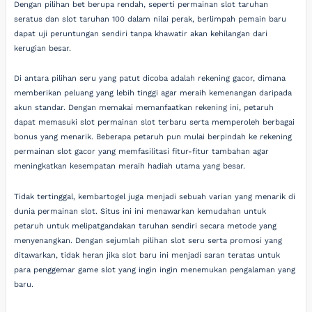
Dengan pilihan bet berupa rendah, seperti permainan slot taruhan
seratus dan slot taruhan 100 dalam nilai perak, berlimpah pemain baru
dapat uji peruntungan sendiri tanpa khawatir akan kehilangan dari
kerugian besar.
Di antara pilihan seru yang patut dicoba adalah rekening gacor, dimana
memberikan peluang yang lebih tinggi agar meraih kemenangan daripada
akun standar. Dengan memakai memanfaatkan rekening ini, petaruh
dapat memasuki slot permainan slot terbaru serta memperoleh berbagai
bonus yang menarik. Beberapa petaruh pun mulai berpindah ke rekening
permainan slot gacor yang memfasilitasi fitur-fitur tambahan agar
meningkatkan kesempatan meraih hadiah utama yang besar.
Tidak tertinggal, kembartogel juga menjadi sebuah varian yang menarik di
dunia permainan slot. Situs ini ini menawarkan kemudahan untuk
petaruh untuk melipatgandakan taruhan sendiri secara metode yang
menyenangkan. Dengan sejumlah pilihan slot seru serta promosi yang
ditawarkan, tidak heran jika slot baru ini menjadi saran teratas untuk
para penggemar game slot yang ingin ingin menemukan pengalaman yang
baru.