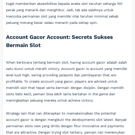
togel memberikan aksesibilitas kepada aneka slot taruhan seharga 100
perak yang menarik dan menghibur. Jadi, tak ada salahnya untuk
mencoba permainan slot yang memiliki nilai taruhan minimal sebab
peluang menang besar selalu menanti pada setiap spin.
Account Gacor Account: Secrets Sukses
Bermain Slot
When berbicara tentang bermain slot, having account gacor adalah salah
satu kunci untuk meraih victory. Account gacor is account yang memiliki
level luck high, sering providing jackpots dan pembayaran that are
profitable. To create account yang gacor, players are advised untuk
memilih slot that tepat serta bermain dengan disiplin. Dengan memilih
slots bets kecil, pemain bisa lebih lama bertahan in the game dan
meningkatkan peluang mereka untuk achieve victory.
Strategy lain that can diterapkan to memaksimalkan the potential
account gacor is dengan mengikuti the developments slot latest. Banyak
permainan slots new yang dirilis dengan fitur innovative and payments
that are attractive. Dengan trying slot terbaru, pemain can menemukan