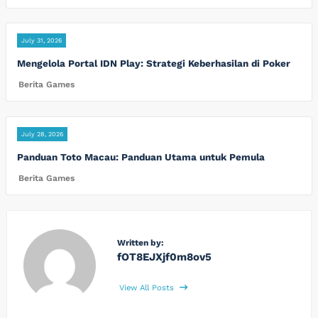
July 31, 2026
Mengelola Portal IDN Play: Strategi Keberhasilan di Poker
Berita Games
July 28, 2026
Panduan Toto Macau: Panduan Utama untuk Pemula
Berita Games
Written by:
fOT8EJXjf0m8ov5
View All Posts