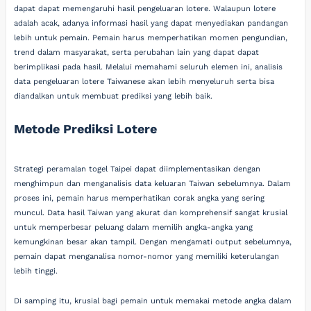
dapat dapat memengaruhi hasil pengeluaran lotere. Walaupun lotere
adalah acak, adanya informasi hasil yang dapat menyediakan pandangan
lebih untuk pemain. Pemain harus memperhatikan momen pengundian,
trend dalam masyarakat, serta perubahan lain yang dapat dapat
berimplikasi pada hasil. Melalui memahami seluruh elemen ini, analisis
data pengeluaran lotere Taiwanese akan lebih menyeluruh serta bisa
diandalkan untuk membuat prediksi yang lebih baik.
Metode Prediksi Lotere
Strategi peramalan togel Taipei dapat diimplementasikan dengan
menghimpun dan menganalisis data keluaran Taiwan sebelumnya. Dalam
proses ini, pemain harus memperhatikan corak angka yang sering
muncul. Data hasil Taiwan yang akurat dan komprehensif sangat krusial
untuk memperbesar peluang dalam memilih angka-angka yang
kemungkinan besar akan tampil. Dengan mengamati output sebelumnya,
pemain dapat menganalisa nomor-nomor yang memiliki keterulangan
lebih tinggi.
Di samping itu, krusial bagi pemain untuk memakai metode angka dalam