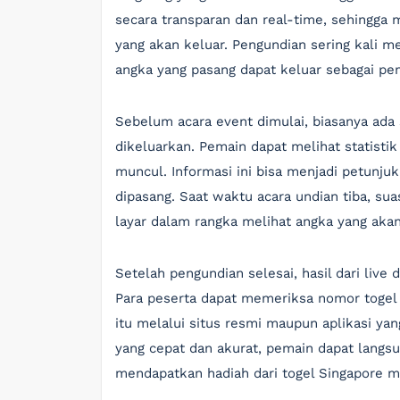
secara transparan dan real-time, sehingga
yang akan keluar. Pengundian sering kali me
angka yang pasang dapat keluar sebagai p
Sebelum acara event dimulai, biasanya ada
dikeluarkan. Pemain dapat melihat statist
muncul. Informasi ini bisa menjadi petunj
dipasang. Saat waktu acara undian tiba, s
layar dalam rangka melihat angka yang aka
Setelah pengundian selesai, hasil dari liv
Para peserta dapat memeriksa nomor togel
itu melalui situs resmi maupun aplikasi ya
yang cepat dan akurat, pemain dapat langs
mendapatkan hadiah dari togel Singapore m