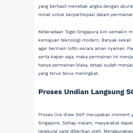
yang berhasil menebak angka dengan akurat
minat untuk berpartisipasi dalam permainan 
Keberadaan Togel Singapura kini semakin 
kemajuan teknologi modern. Banyak sekali s
agar bermain lotto secara aman nyaman. P
serta kapan saja, maka permainan ini menjad
hanya permainan biasa, tetapi sudah menja
yang terus terus meningkat.
Proses Undian Langsung S
Proses live draw SGP merupakan moment ya
Singapore. Setiap malam, masyarakat dapat 
langsung yang diberikan oleh. Menggunakan 