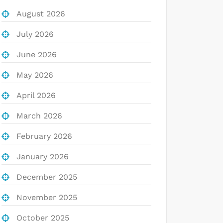
August 2026
July 2026
June 2026
May 2026
April 2026
March 2026
February 2026
January 2026
December 2025
November 2025
October 2025