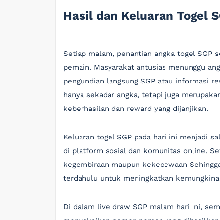
Hasil dan Keluaran Togel 
Setiap malam, penantian angka togel SGP s
pemain. Masyarakat antusias menunggu ang
pengundian langsung SGP atau informasi re
hanya sekadar angka, tetapi juga merupakan
keberhasilan dan reward yang dijanjikan.
Keluaran togel SGP pada hari ini menjadi sa
di platform sosial dan komunitas online. S
kegembiraan maupun kekecewaan Sehingga 
terdahulu untuk meningkatkan kemungkinan
Di dalam live draw SGP malam hari ini, sem