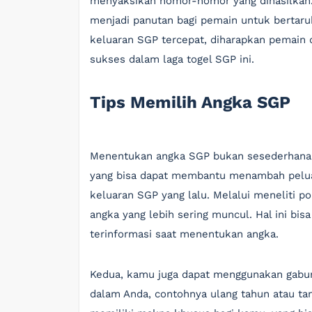
menyaksikan nomor-nomor yang dihasilkan
menjadi panutan bagi pemain untuk bertar
keluaran SGP tercepat, diharapkan pemain
sukses dalam laga togel SGP ini.
Tips Memilih Angka SGP
Menentukan angka SGP bukan sesederhana y
yang bisa dapat membantu menambah peluan
keluaran SGP yang lalu. Melalui meneliti 
angka yang lebih sering muncul. Hal ini b
terinformasi saat menentukan angka.
Kedua, kamu juga dapat menggunakan gabun
dalam Anda, contohnya ulang tahun atau tan