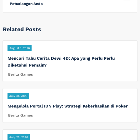
Petualangan Anda
Related Posts
August 1, 2026
Mencari Tahu Cerita Dewi 4D: Apa yang Perlu Perlu
Diketahui Pemain?
Berita Games
July 31, 2026
Mengelola Portal IDN Play: Strategi Keberhasilan di Poker
Berita Games
July 28, 2026