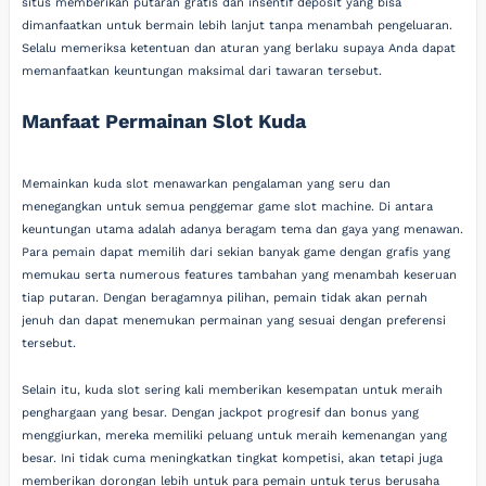
situs memberikan putaran gratis dan insentif deposit yang bisa
dimanfaatkan untuk bermain lebih lanjut tanpa menambah pengeluaran.
Selalu memeriksa ketentuan dan aturan yang berlaku supaya Anda dapat
memanfaatkan keuntungan maksimal dari tawaran tersebut.
Manfaat Permainan Slot Kuda
Memainkan kuda slot menawarkan pengalaman yang seru dan
menegangkan untuk semua penggemar game slot machine. Di antara
keuntungan utama adalah adanya beragam tema dan gaya yang menawan.
Para pemain dapat memilih dari sekian banyak game dengan grafis yang
memukau serta numerous features tambahan yang menambah keseruan
tiap putaran. Dengan beragamnya pilihan, pemain tidak akan pernah
jenuh dan dapat menemukan permainan yang sesuai dengan preferensi
tersebut.
Selain itu, kuda slot sering kali memberikan kesempatan untuk meraih
penghargaan yang besar. Dengan jackpot progresif dan bonus yang
menggiurkan, mereka memiliki peluang untuk meraih kemenangan yang
besar. Ini tidak cuma meningkatkan tingkat kompetisi, akan tetapi juga
memberikan dorongan lebih untuk para pemain untuk terus berusaha