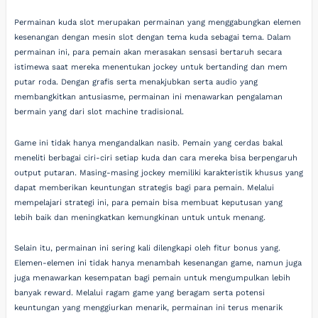
Permainan kuda slot merupakan permainan yang menggabungkan elemen
kesenangan dengan mesin slot dengan tema kuda sebagai tema. Dalam
permainan ini, para pemain akan merasakan sensasi bertaruh secara
istimewa saat mereka menentukan jockey untuk bertanding dan mem
putar roda. Dengan grafis serta menakjubkan serta audio yang
membangkitkan antusiasme, permainan ini menawarkan pengalaman
bermain yang dari slot machine tradisional.
Game ini tidak hanya mengandalkan nasib. Pemain yang cerdas bakal
meneliti berbagai ciri-ciri setiap kuda dan cara mereka bisa berpengaruh
output putaran. Masing-masing jockey memiliki karakteristik khusus yang
dapat memberikan keuntungan strategis bagi para pemain. Melalui
mempelajari strategi ini, para pemain bisa membuat keputusan yang
lebih baik dan meningkatkan kemungkinan untuk untuk menang.
Selain itu, permainan ini sering kali dilengkapi oleh fitur bonus yang.
Elemen-elemen ini tidak hanya menambah kesenangan game, namun juga
juga menawarkan kesempatan bagi pemain untuk mengumpulkan lebih
banyak reward. Melalui ragam game yang beragam serta potensi
keuntungan yang menggiurkan menarik, permainan ini terus menarik