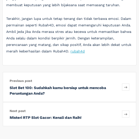
membuat keputusan yang lebih bijaksana saat memasang taruhan.
Terakhir, jangan lupa untuk tetap tenang dan tidak terbawa emosi. Dalam
permainan seperti Rubah4D, emosi dapat memengaruhi keputusan Anda.
Ambil jeda jika Anda merasa stres atau kecewa untuk memastikan bahwa
Anda selalu dalam kondisi berpikir jernih. Dengan keterampilan,
perencanaan yang matang, dan sikap positif, Anda akan lebih dekat untuk
meraih keberhasilan dalam Rubah4D.
rubah4d
Previous post
Slot Bet 100: Sudahkah kamu bersiap untuk mencoba
Peruntungan Anda?
Next post
Misteri RTP Slot Gacor: Kenali dan Raih!