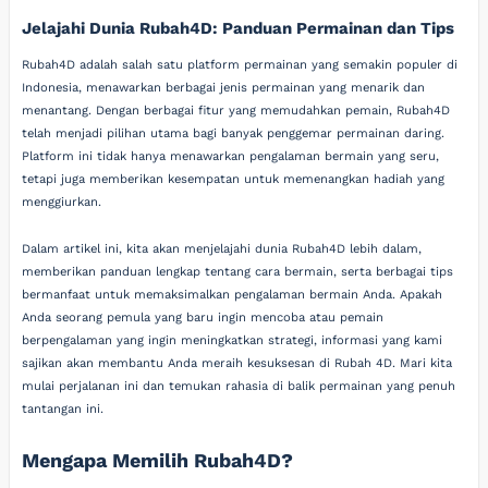
Jelajahi Dunia Rubah4D: Panduan Permainan dan Tips
Rubah4D adalah salah satu platform permainan yang semakin populer di
Indonesia, menawarkan berbagai jenis permainan yang menarik dan
menantang. Dengan berbagai fitur yang memudahkan pemain, Rubah4D
telah menjadi pilihan utama bagi banyak penggemar permainan daring.
Platform ini tidak hanya menawarkan pengalaman bermain yang seru,
tetapi juga memberikan kesempatan untuk memenangkan hadiah yang
menggiurkan.
Dalam artikel ini, kita akan menjelajahi dunia Rubah4D lebih dalam,
memberikan panduan lengkap tentang cara bermain, serta berbagai tips
bermanfaat untuk memaksimalkan pengalaman bermain Anda. Apakah
Anda seorang pemula yang baru ingin mencoba atau pemain
berpengalaman yang ingin meningkatkan strategi, informasi yang kami
sajikan akan membantu Anda meraih kesuksesan di Rubah 4D. Mari kita
mulai perjalanan ini dan temukan rahasia di balik permainan yang penuh
tantangan ini.
Mengapa Memilih Rubah4D?