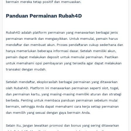
bermain mereka tetap positif dan memuaskan.
Panduan Permainan Rubah4D
Rubah4D adalah platform permainan yang menawarkan berbagai jenis
permainan menarik dan mengasyikkan. Untuk memulai, pemain harus
mendaftar dan membuat akun. Proses pendaftaran cukup sederhana dan
hanya memerlukan beberapa informasi dasar. Setelah memiliki akun,
pemain dapat melakukan deposit untuk memulai permainan. Pastikan
untuk memahami opsi pembayaran yang tersedia agar dapat melakukan
transaksi dengan mudah.
Setelah mendaftar, eksplorasilah berbagai permainan yang ditawarkan
oleh Rubah4D. Platform ini menawarkan permainan seperti slot, togel,
dan permainan kartu, yang masing-masing memiliki aturan dan strategi
berbeda. Penting untuk membaca panduan permainan sebelum mulai
bermain, sehingga Anda dapat memahami cara kerja setiap permainan
dan memilih yang sesuai dengan gaya bermain Anda.
Selain itu, jangan lewatkan promosi dan bonus yang sering ditawarkan