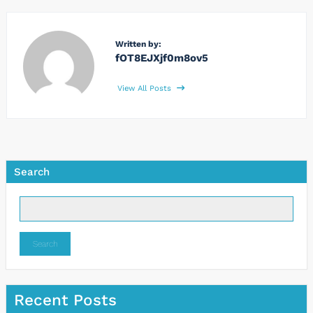
Written by:
fOT8EJXjf0m8ov5
View All Posts
Search
Search
Recent Posts