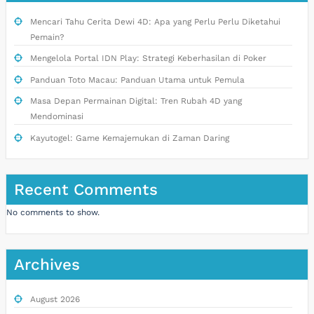
Mencari Tahu Cerita Dewi 4D: Apa yang Perlu Perlu Diketahui
Pemain?
Mengelola Portal IDN Play: Strategi Keberhasilan di Poker
Panduan Toto Macau: Panduan Utama untuk Pemula
Masa Depan Permainan Digital: Tren Rubah 4D yang
Mendominasi
Kayutogel: Game Kemajemukan di Zaman Daring
Recent Comments
No comments to show.
Archives
August 2026