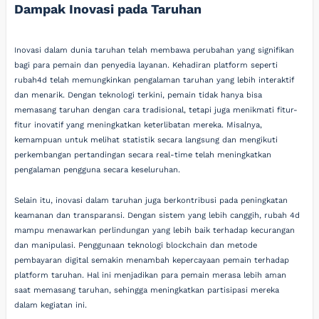
Dampak Inovasi pada Taruhan
Inovasi dalam dunia taruhan telah membawa perubahan yang signifikan
bagi para pemain dan penyedia layanan. Kehadiran platform seperti
rubah4d telah memungkinkan pengalaman taruhan yang lebih interaktif
dan menarik. Dengan teknologi terkini, pemain tidak hanya bisa
memasang taruhan dengan cara tradisional, tetapi juga menikmati fitur-
fitur inovatif yang meningkatkan keterlibatan mereka. Misalnya,
kemampuan untuk melihat statistik secara langsung dan mengikuti
perkembangan pertandingan secara real-time telah meningkatkan
pengalaman pengguna secara keseluruhan.
Selain itu, inovasi dalam taruhan juga berkontribusi pada peningkatan
keamanan dan transparansi. Dengan sistem yang lebih canggih, rubah 4d
mampu menawarkan perlindungan yang lebih baik terhadap kecurangan
dan manipulasi. Penggunaan teknologi blockchain dan metode
pembayaran digital semakin menambah kepercayaan pemain terhadap
platform taruhan. Hal ini menjadikan para pemain merasa lebih aman
saat memasang taruhan, sehingga meningkatkan partisipasi mereka
dalam kegiatan ini.