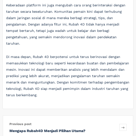
Keberadaan platform ini juga mengubah cara orang berinteraksi dengan
taruhan secara keseluruhan. Komunitas pemain kini dapat terhubung
dalam jaringan sosial di mana mereka berbagi strategi, tips, dan
pengalaman. Dengan adanya fitur ini, Rubah 4D tidak hanya menjadi
tempat bertaruh, tetapi juga wadah untuk belajar dan berbagi
pengetahuan, yang semakin mendorong inovasi dalam pendekatan
taruhan.
Di masa depan, Rubah 4D berpotensi untuk terus berinovasi dengan
memasukkan teknologi baru seperti kecerdasan buatan dan pembelajaran
mesin. Inovasi ini dapat memberikan analisis yang lebih mendalam dan
prediksi yang lebih akurat, menjadikan pengalaman taruhan semakin
menarik dan menguntungkan. Dengan komitmen terhadap pengembangan
teknologi, Rubah 4D siap menjadi pemimpin dalam industri taruhan yang
terus berkembang.
Previous post
Mengapa Rubah4D Menjadi Pilihan Utama?