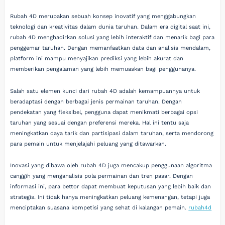
Rubah 4D merupakan sebuah konsep inovatif yang menggabungkan
teknologi dan kreativitas dalam dunia taruhan. Dalam era digital saat ini,
rubah 4D menghadirkan solusi yang lebih interaktif dan menarik bagi para
penggemar taruhan. Dengan memanfaatkan data dan analisis mendalam,
platform ini mampu menyajikan prediksi yang lebih akurat dan
memberikan pengalaman yang lebih memuaskan bagi penggunanya.
Salah satu elemen kunci dari rubah 4D adalah kemampuannya untuk
beradaptasi dengan berbagai jenis permainan taruhan. Dengan
pendekatan yang fleksibel, pengguna dapat menikmati berbagai opsi
taruhan yang sesuai dengan preferensi mereka. Hal ini tentu saja
meningkatkan daya tarik dan partisipasi dalam taruhan, serta mendorong
para pemain untuk menjelajahi peluang yang ditawarkan.
Inovasi yang dibawa oleh rubah 4D juga mencakup penggunaan algoritma
canggih yang menganalisis pola permainan dan tren pasar. Dengan
informasi ini, para bettor dapat membuat keputusan yang lebih baik dan
strategis. Ini tidak hanya meningkatkan peluang kemenangan, tetapi juga
menciptakan suasana kompetisi yang sehat di kalangan pemain.
rubah4d