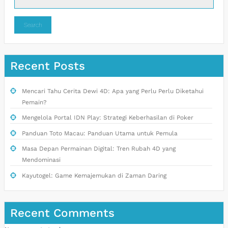
Search
Recent Posts
Mencari Tahu Cerita Dewi 4D: Apa yang Perlu Perlu Diketahui
Pemain?
Mengelola Portal IDN Play: Strategi Keberhasilan di Poker
Panduan Toto Macau: Panduan Utama untuk Pemula
Masa Depan Permainan Digital: Tren Rubah 4D yang
Mendominasi
Kayutogel: Game Kemajemukan di Zaman Daring
Recent Comments