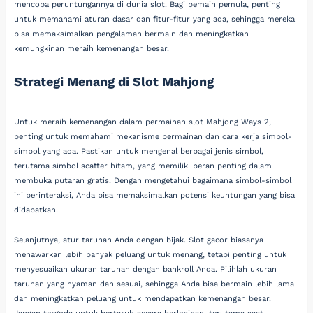
mencoba peruntungannya di dunia slot. Bagi pemain pemula, penting
untuk memahami aturan dasar dan fitur-fitur yang ada, sehingga mereka
bisa memaksimalkan pengalaman bermain dan meningkatkan
kemungkinan meraih kemenangan besar.
Strategi Menang di Slot Mahjong
Untuk meraih kemenangan dalam permainan slot Mahjong Ways 2,
penting untuk memahami mekanisme permainan dan cara kerja simbol-
simbol yang ada. Pastikan untuk mengenal berbagai jenis simbol,
terutama simbol scatter hitam, yang memiliki peran penting dalam
membuka putaran gratis. Dengan mengetahui bagaimana simbol-simbol
ini berinteraksi, Anda bisa memaksimalkan potensi keuntungan yang bisa
didapatkan.
Selanjutnya, atur taruhan Anda dengan bijak. Slot gacor biasanya
menawarkan lebih banyak peluang untuk menang, tetapi penting untuk
menyesuaikan ukuran taruhan dengan bankroll Anda. Pilihlah ukuran
taruhan yang nyaman dan sesuai, sehingga Anda bisa bermain lebih lama
dan meningkatkan peluang untuk mendapatkan kemenangan besar.