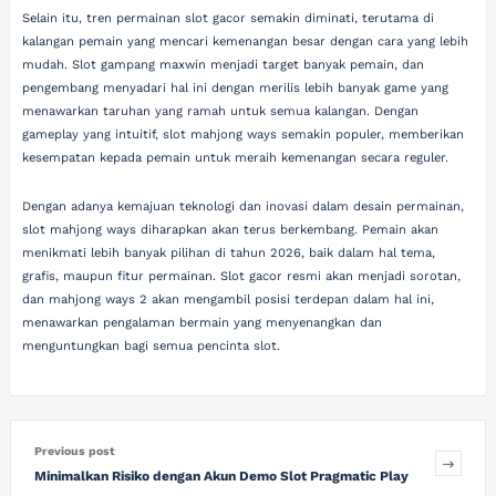
Selain itu, tren permainan slot gacor semakin diminati, terutama di
kalangan pemain yang mencari kemenangan besar dengan cara yang lebih
mudah. Slot gampang maxwin menjadi target banyak pemain, dan
pengembang menyadari hal ini dengan merilis lebih banyak game yang
menawarkan taruhan yang ramah untuk semua kalangan. Dengan
gameplay yang intuitif, slot mahjong ways semakin populer, memberikan
kesempatan kepada pemain untuk meraih kemenangan secara reguler.
Dengan adanya kemajuan teknologi dan inovasi dalam desain permainan,
slot mahjong ways diharapkan akan terus berkembang. Pemain akan
menikmati lebih banyak pilihan di tahun 2026, baik dalam hal tema,
grafis, maupun fitur permainan. Slot gacor resmi akan menjadi sorotan,
dan mahjong ways 2 akan mengambil posisi terdepan dalam hal ini,
menawarkan pengalaman bermain yang menyenangkan dan
menguntungkan bagi semua pencinta slot.
Previous post
Minimalkan Risiko dengan Akun Demo Slot Pragmatic Play