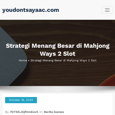
Skip
youdontsayaac.com
to
content
Strategi Menang Besar di Mahjong
Ways 2 Slot
Home
»
Strategi Menang Besar di Mahjong Ways 2 Slot
October 18, 2025
By
fOT8EJXjf0m8ov5
In
Berita Games