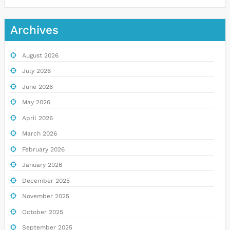
Archives
August 2026
July 2026
June 2026
May 2026
April 2026
March 2026
February 2026
January 2026
December 2025
November 2025
October 2025
September 2025