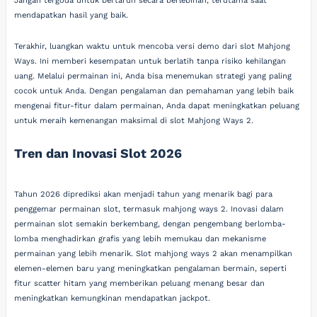
Jangan tergoda untuk bertaruh secara berlebihan, terutama saat
mendapatkan hasil yang baik.
Terakhir, luangkan waktu untuk mencoba versi demo dari slot Mahjong
Ways. Ini memberi kesempatan untuk berlatih tanpa risiko kehilangan
uang. Melalui permainan ini, Anda bisa menemukan strategi yang paling
cocok untuk Anda. Dengan pengalaman dan pemahaman yang lebih baik
mengenai fitur-fitur dalam permainan, Anda dapat meningkatkan peluang
untuk meraih kemenangan maksimal di slot Mahjong Ways 2.
Tren dan Inovasi Slot 2026
Tahun 2026 diprediksi akan menjadi tahun yang menarik bagi para
penggemar permainan slot, termasuk mahjong ways 2. Inovasi dalam
permainan slot semakin berkembang, dengan pengembang berlomba-
lomba menghadirkan grafis yang lebih memukau dan mekanisme
permainan yang lebih menarik. Slot mahjong ways 2 akan menampilkan
elemen-elemen baru yang meningkatkan pengalaman bermain, seperti
fitur scatter hitam yang memberikan peluang menang besar dan
meningkatkan kemungkinan mendapatkan jackpot.