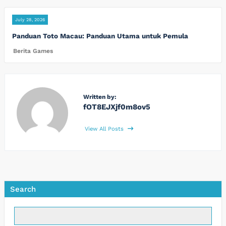
July 28, 2026
Panduan Toto Macau: Panduan Utama untuk Pemula
Berita Games
Written by:
fOT8EJXjf0m8ov5
View All Posts
Search