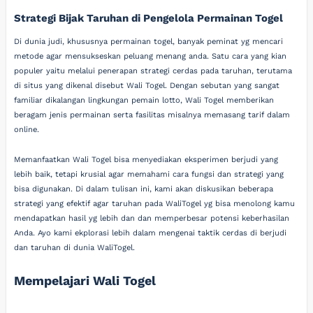
Strategi Bijak Taruhan di Pengelola Permainan Togel
Di dunia judi, khususnya permainan togel, banyak peminat yg mencari
metode agar mensukseskan peluang menang anda. Satu cara yang kian
populer yaitu melalui penerapan strategi cerdas pada taruhan, terutama
di situs yang dikenal disebut Wali Togel. Dengan sebutan yang sangat
familiar dikalangan lingkungan pemain lotto, Wali Togel memberikan
beragam jenis permainan serta fasilitas misalnya memasang tarif dalam
online.
Memanfaatkan Wali Togel bisa menyediakan eksperimen berjudi yang
lebih baik, tetapi krusial agar memahami cara fungsi dan strategi yang
bisa digunakan. Di dalam tulisan ini, kami akan diskusikan beberapa
strategi yang efektif agar taruhan pada WaliTogel yg bisa menolong kamu
mendapatkan hasil yg lebih dan dan memperbesar potensi keberhasilan
Anda. Ayo kami ekplorasi lebih dalam mengenai taktik cerdas di berjudi
dan taruhan di dunia WaliTogel.
Mempelajari Wali Togel