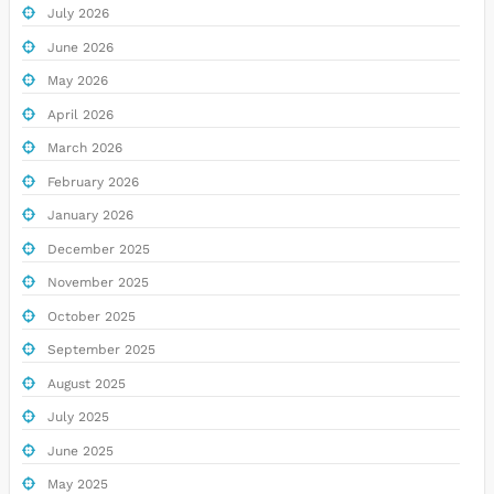
July 2026
June 2026
May 2026
April 2026
March 2026
February 2026
January 2026
December 2025
November 2025
October 2025
September 2025
August 2025
July 2025
June 2025
May 2025