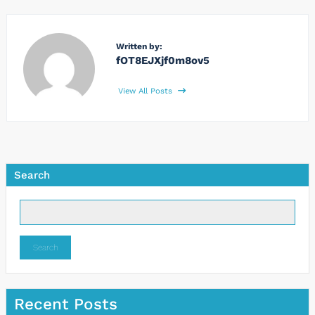
Written by:
fOT8EJXjf0m8ov5
View All Posts
Search
Search
Recent Posts