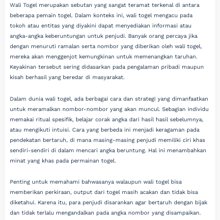
Wali Togel merupakan sebutan yang sangat teramat terkenal di antara
beberapa pemain togel. Dalam konteks ini, wali togel mengacu pada
tokoh atau entitas yang diyakini dapat menyediakan informasi atau
angka-angka keberuntungan untuk penjudi. Banyak orang percaya jika
dengan menuruti ramalan serta nombor yang diberikan oleh wali togel,
mereka akan menggenjot kemungkinan untuk memenangkan taruhan.
Keyakinan tersebut sering didasarkan pada pengalaman pribadi maupun
kisah berhasil yang beredar di masyarakat.
Dalam dunia wali togel, ada berbagai cara dan strategi yang dimanfaatkan
untuk meramalkan nombor-nombor yang akan muncul. Sebagian individu
memakai ritual spesifik, belajar corak angka dari hasil hasil sebelumnya,
atau mengikuti intuisi. Cara yang berbeda ini menjadi keragaman pada
pendekatan bertaruh, di mana masing-masing penjudi memiliki ciri khas
sendiri-sendiri di dalam mencari angka beruntung. Hal ini menambahkan
minat yang khas pada permainan togel.
Penting untuk memahami bahwasanya walaupun wali togel bisa
memberikan perkiraan, output dari togel masih acakan dan tidak bisa
diketahui. Karena itu, para penjudi disarankan agar bertaruh dengan bijak
dan tidak terlalu mengandalkan pada angka nombor yang disampaikan.