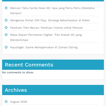
Mencari Tahu Cerita Dewi 4D: Apa yang Perlu Perlu Diketahui
Pemain?
Mengelola Portal IDN Play: Strategi Keberhasilan di Poker
Panduan Toto Macau: Panduan Utama untuk Pemula
Masa Depan Permainan Digital: Tren Rubah 4D yang
Mendominasi
Kayutogel: Game Kemajemukan di Zaman Daring
Recent Comments
No comments to show.
Archives
August 2026