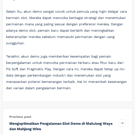
Selain itu, akun demo sangat cocok untuk pemula yang ingin belajar cara
bermain slot. Mereka dapat mencoba berbagai strategi dan menentukan
permainan mana yang paling sesuai dengan preferensi mereka. Dengan
adanya demo slot, pemain baru dapat berlatih dan meningkatkan
keterampilan mereka sebelum memasuki permainan dengan uang
sungguhan.
Terakhir, akun demo juga memberikan kesempatan bagi pemain
berpengalaman untuk mencoba permainan terbaru atau fitur baru dari
PG Soft dan Pragmatic Play. Dengan cara ini, mereka dapat tetap up-to-
date dengan perkembangan industri dan menemukan slot yang
menawarkan potensi kemenangan terbaik. Hal ini menambah kesenangan
dan variasi dalam pengalaman bermain.
Previous post
Mengoptimalkan Pengalaman Slot Demo di MahJong Ways
dan Mahjong Wins