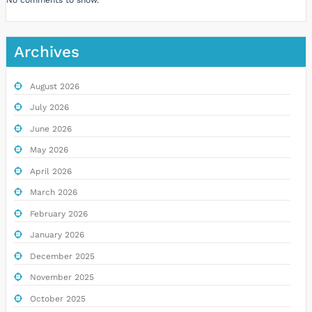
No comments to show.
Archives
August 2026
July 2026
June 2026
May 2026
April 2026
March 2026
February 2026
January 2026
December 2025
November 2025
October 2025