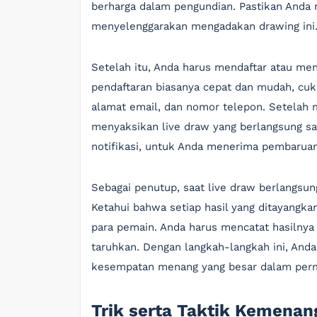
berharga dalam pengundian. Pastikan Anda
menyelenggarakan mengadakan drawing ini
Setelah itu, Anda harus mendaftar atau men
pendaftaran biasanya cepat dan mudah, cuk
alamat email, dan nomor telepon. Setelah 
menyaksikan live draw yang berlangsung sa
notifikasi, untuk Anda menerima pembaruan 
Sebagai penutup, saat live draw berlangsun
Ketahui bahwa setiap hasil yang ditayangk
para pemain. Anda harus mencatat hasiln
taruhkan. Dengan langkah-langkah ini, Anda
kesempatan menang yang besar dalam perm
Trik serta Taktik Kemenan