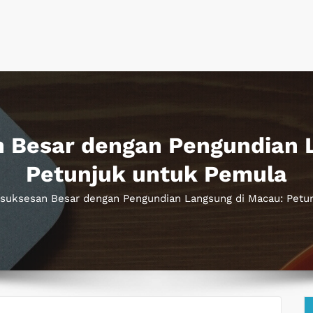
 Besar dengan Pengundian 
Petunjuk untuk Pemula
suksesan Besar dengan Pengundian Langsung di Macau: Petu