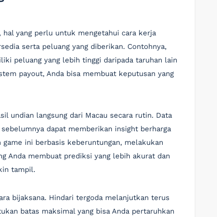
 hal yang perlu untuk mengetahui cara kerja
rsedia serta peluang yang diberikan. Contohnya,
ki peluang yang lebih tinggi daripada taruhan lain
stem payout, Anda bisa membuat keputusan yang
il undian langsung dari Macau secara rutin. Data
n sebelumnya dapat memberikan insight berharga
n game ini berbasis keberuntungan, melakukan
ong Anda membuat prediksi yang lebih akurat dan
in tampil.
ara bijaksana. Hindari tergoda melanjutkan terus
tukan batas maksimal yang bisa Anda pertaruhkan