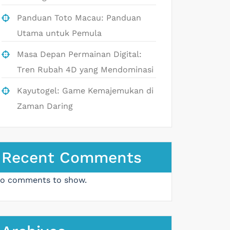
Panduan Toto Macau: Panduan
Utama untuk Pemula
Masa Depan Permainan Digital:
Tren Rubah 4D yang Mendominasi
Kayutogel: Game Kemajemukan di
Zaman Daring
Recent Comments
o comments to show.