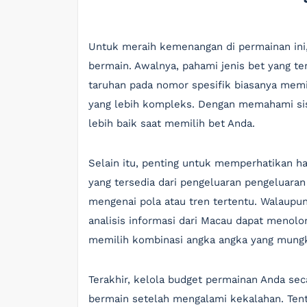
Untuk meraih kemenangan di permainan ini,
bermain. Awalnya, pahami jenis bet yang te
taruhan pada nomor spesifik biasanya memili
yang lebih kompleks. Dengan memahami si
lebih baik saat memilih bet Anda.
Selain itu, penting untuk memperhatikan has
yang tersedia dari pengeluaran pengeluara
mengenai pola atau tren tertentu. Walaupu
analisis informasi dari Macau dapat menol
memilih kombinasi angka angka yang mungk
Terakhir, kelola budget permainan Anda sec
bermain setelah mengalami kekalahan. Ten