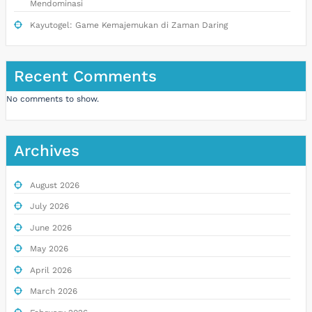
Mendominasi
Kayutogel: Game Kemajemukan di Zaman Daring
Recent Comments
No comments to show.
Archives
August 2026
July 2026
June 2026
May 2026
April 2026
March 2026