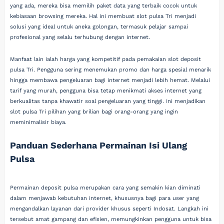
yang ada, mereka bisa memilih paket data yang terbaik cocok untuk
kebiasaan browsing mereka. Hal ini membuat slot pulsa Tri menjadi
solusi yang ideal untuk aneka golongan, termasuk pelajar sampai
profesional yang selalu terhubung dengan internet.
Manfaat lain ialah harga yang kompetitif pada pemakaian slot deposit
pulsa Tri. Pengguna sering menemukan promo dan harga spesial menarik
hingga membawa pengeluaran bagi internet menjadi lebih hemat. Melalui
tarif yang murah, pengguna bisa tetap menikmati akses internet yang
berkualitas tanpa khawatir soal pengeluaran yang tinggi. Ini menjadikan
slot pulsa Tri pilihan yang brilian bagi orang-orang yang ingin
meminimalisir biaya.
Panduan Sederhana Permainan Isi Ulang
Pulsa
Permainan deposit pulsa merupakan cara yang semakin kian diminati
dalam menjawab kebutuhan internet, khususnya bagi para user yang
mengandalkan layanan dari provider khusus seperti Indosat. Langkah ini
tersebut amat gampang dan efisien, memungkinkan pengguna untuk bisa