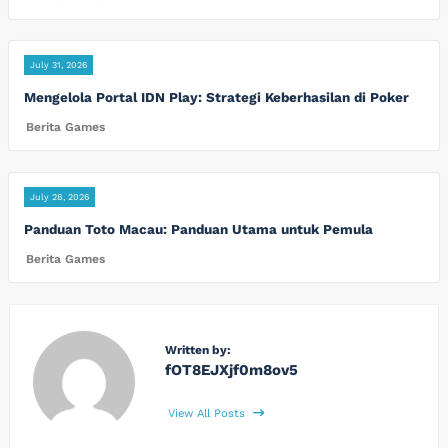
July 31, 2026
Mengelola Portal IDN Play: Strategi Keberhasilan di Poker
Berita Games
July 28, 2026
Panduan Toto Macau: Panduan Utama untuk Pemula
Berita Games
Written by:
fOT8EJXjf0m8ov5
View All Posts