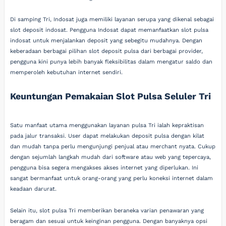
Di samping Tri, Indosat juga memiliki layanan serupa yang dikenal sebagai
slot deposit indosat. Pengguna Indosat dapat memanfaatkan slot pulsa
indosat untuk menjalankan deposit yang sebegitu mudahnya. Dengan
keberadaan berbagai pilihan slot deposit pulsa dari berbagai provider,
pengguna kini punya lebih banyak fleksibilitas dalam mengatur saldo dan
memperoleh kebutuhan internet sendiri.
Keuntungan Pemakaian Slot Pulsa Seluler Tri
Satu manfaat utama menggunakan layanan pulsa Tri ialah kepraktisan
pada jalur transaksi. User dapat melakukan deposit pulsa dengan kilat
dan mudah tanpa perlu mengunjungi penjual atau merchant nyata. Cukup
dengan sejumlah langkah mudah dari software atau web yang tepercaya,
pengguna bisa segera mengakses akses internet yang diperlukan. Ini
sangat bermanfaat untuk orang-orang yang perlu koneksi internet dalam
keadaan darurat.
Selain itu, slot pulsa Tri memberikan beraneka varian penawaran yang
beragam dan sesuai untuk keinginan pengguna. Dengan banyaknya opsi