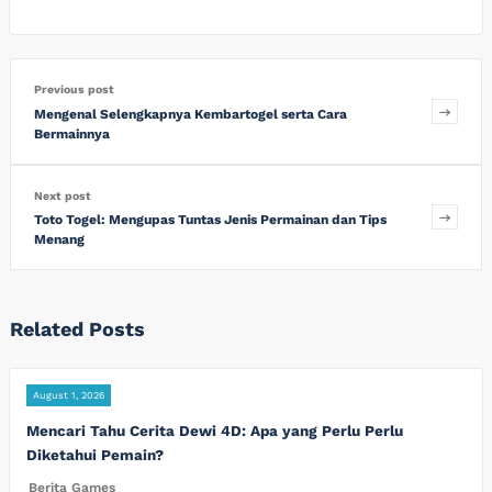
Previous post
Mengenal Selengkapnya Kembartogel serta Cara
Bermainnya
Next post
Toto Togel: Mengupas Tuntas Jenis Permainan dan Tips
Menang
Related Posts
August 1, 2026
Mencari Tahu Cerita Dewi 4D: Apa yang Perlu Perlu
Diketahui Pemain?
Berita Games