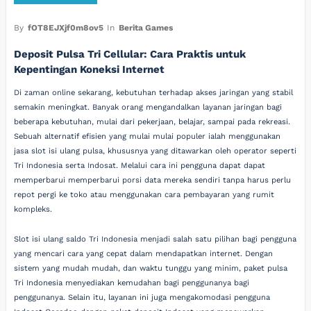
By
fOT8EJXjf0m8ov5
In
Berita Games
Deposit Pulsa Tri Cellular: Cara Praktis untuk
Kepentingan Koneksi Internet
Di zaman online sekarang, kebutuhan terhadap akses jaringan yang stabil
semakin meningkat. Banyak orang mengandalkan layanan jaringan bagi
beberapa kebutuhan, mulai dari pekerjaan, belajar, sampai pada rekreasi.
Sebuah alternatif efisien yang mulai mulai populer ialah menggunakan
jasa slot isi ulang pulsa, khususnya yang ditawarkan oleh operator seperti
Tri Indonesia serta Indosat. Melalui cara ini pengguna dapat dapat
memperbarui memperbarui porsi data mereka sendiri tanpa harus perlu
repot pergi ke toko atau menggunakan cara pembayaran yang rumit
kompleks.
Slot isi ulang saldo Tri Indonesia menjadi salah satu pilihan bagi pengguna
yang mencari cara yang cepat dalam mendapatkan internet. Dengan
sistem yang mudah mudah, dan waktu tunggu yang minim, paket pulsa
Tri Indonesia menyediakan kemudahan bagi penggunanya bagi
penggunanya. Selain itu, layanan ini juga mengakomodasi pengguna