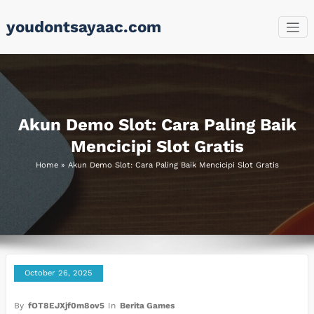
Skip
youdontsayaac.com
to
content
Akun Demo Slot: Cara Paling Baik
Mencicipi Slot Gratis
Home
»
Akun Demo Slot: Cara Paling Baik Mencicipi Slot Gratis
October 26, 2025
By
fOT8EJXjf0m8ov5
In
Berita Games