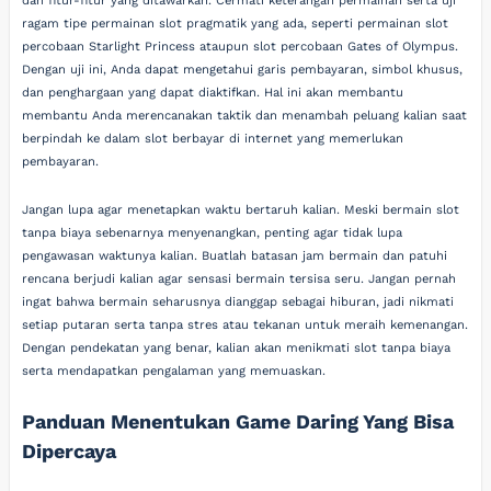
dan fitur-fitur yang ditawarkan. Cermati keterangan permainan serta uji
ragam tipe permainan slot pragmatik yang ada, seperti permainan slot
percobaan Starlight Princess ataupun slot percobaan Gates of Olympus.
Dengan uji ini, Anda dapat mengetahui garis pembayaran, simbol khusus,
dan penghargaan yang dapat diaktifkan. Hal ini akan membantu
membantu Anda merencanakan taktik dan menambah peluang kalian saat
berpindah ke dalam slot berbayar di internet yang memerlukan
pembayaran.
Jangan lupa agar menetapkan waktu bertaruh kalian. Meski bermain slot
tanpa biaya sebenarnya menyenangkan, penting agar tidak lupa
pengawasan waktunya kalian. Buatlah batasan jam bermain dan patuhi
rencana berjudi kalian agar sensasi bermain tersisa seru. Jangan pernah
ingat bahwa bermain seharusnya dianggap sebagai hiburan, jadi nikmati
setiap putaran serta tanpa stres atau tekanan untuk meraih kemenangan.
Dengan pendekatan yang benar, kalian akan menikmati slot tanpa biaya
serta mendapatkan pengalaman yang memuaskan.
Panduan Menentukan Game Daring Yang Bisa
Dipercaya