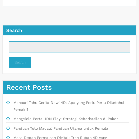
Search
Search
Recent Posts
Mencari Tahu Cerita Dewi 4D: Apa yang Perlu Perlu Diketahui
Pemain?
Mengelola Portal IDN Play: Strategi Keberhasilan di Poker
Panduan Toto Macau: Panduan Utama untuk Pemula
Masa Depan Permainan Digital: Tren Rubah 4D yang