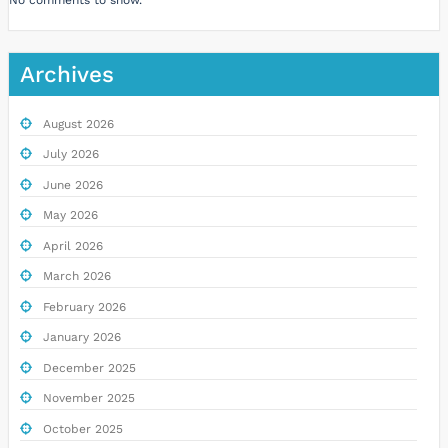
No comments to show.
Archives
August 2026
July 2026
June 2026
May 2026
April 2026
March 2026
February 2026
January 2026
December 2025
November 2025
October 2025