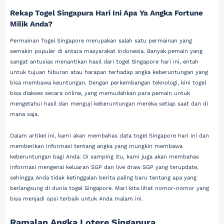
Rekap Togel Singapura Hari Ini Apa Ya Angka Fortune
Milik Anda?
Permainan Togel Singapore merupakan salah satu permainan yang
semakin populer di antara masyarakat Indonesia. Banyak pemain yang
sangat antusias menantikan hasil dari togel Singapore hari ini, entah
untuk tujuan hiburan atau harapan terhadap angka keberuntungan yang
bisa membawa keuntungan. Dengan perkembangan teknologi, kini togel
bisa diakses secara online, yang memudahkan para pemain untuk
mengetahui hasil dan menguji keberuntungan mereka setiap saat dan di
mana saja.
Dalam artikel ini, kami akan membahas data togel Singapore hari ini dan
memberikan informasi tentang angka yang mungkin membawa
keberuntungan bagi Anda. Di samping itu, kami juga akan membahas
informasi mengenai keluaran SGP dan live draw SGP yang terupdate,
sehingga Anda tidak ketinggalan berita paling baru tentang apa yang
berlangsung di dunia togel Singapore. Mari kita lihat nomor-nomor yang
bisa menjadi opsi terbaik untuk Anda malam ini.
Ramalan Angka Lotere Singapura