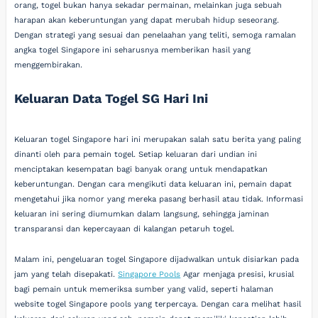
orang, togel bukan hanya sekadar permainan, melainkan juga sebuah
harapan akan keberuntungan yang dapat merubah hidup seseorang.
Dengan strategi yang sesuai dan penelaahan yang teliti, semoga ramalan
angka togel Singapore ini seharusnya memberikan hasil yang
menggembirakan.
Keluaran Data Togel SG Hari Ini
Keluaran togel Singapore hari ini merupakan salah satu berita yang paling
dinanti oleh para pemain togel. Setiap keluaran dari undian ini
menciptakan kesempatan bagi banyak orang untuk mendapatkan
keberuntungan. Dengan cara mengikuti data keluaran ini, pemain dapat
mengetahui jika nomor yang mereka pasang berhasil atau tidak. Informasi
keluaran ini sering diumumkan dalam langsung, sehingga jaminan
transparansi dan kepercayaan di kalangan petaruh togel.
Malam ini, pengeluaran togel Singapore dijadwalkan untuk disiarkan pada
jam yang telah disepakati.
Singapore Pools
Agar menjaga presisi, krusial
bagi pemain untuk memeriksa sumber yang valid, seperti halaman
website togel Singapore pools yang terpercaya. Dengan cara melihat hasil