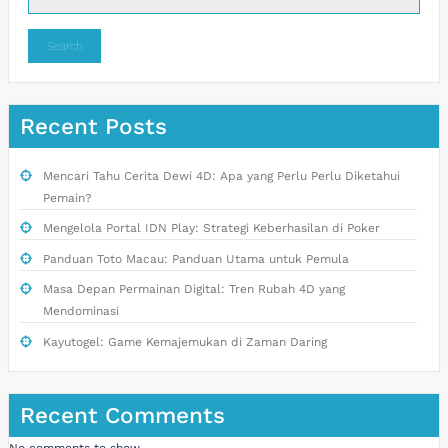
Search
Recent Posts
Mencari Tahu Cerita Dewi 4D: Apa yang Perlu Perlu Diketahui
Pemain?
Mengelola Portal IDN Play: Strategi Keberhasilan di Poker
Panduan Toto Macau: Panduan Utama untuk Pemula
Masa Depan Permainan Digital: Tren Rubah 4D yang
Mendominasi
Kayutogel: Game Kemajemukan di Zaman Daring
Recent Comments