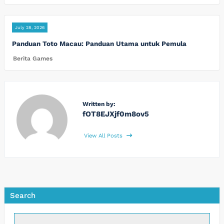
July 28, 2026
Panduan Toto Macau: Panduan Utama untuk Pemula
Berita Games
Written by:
fOT8EJXjf0m8ov5
View All Posts
Search