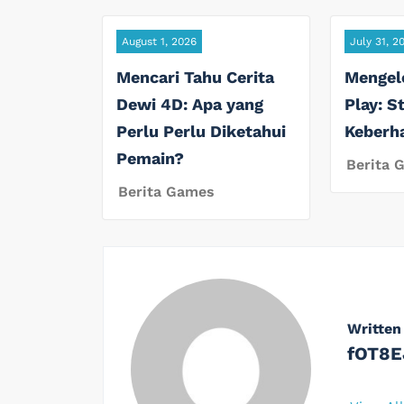
August 1, 2026
July 31, 2
Mencari Tahu Cerita
Mengelo
Dewi 4D: Apa yang
Play: S
Perlu Perlu Diketahui
Keberha
Pemain?
Berita 
Berita Games
Written
fOT8E