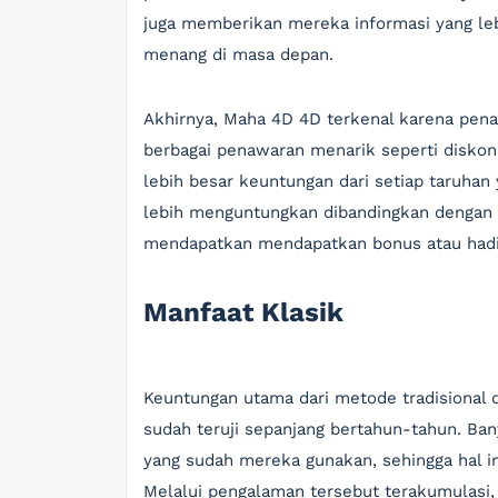
juga memberikan mereka informasi yang le
menang di masa depan.
Akhirnya, Maha 4D 4D terkenal karena pen
berbagai penawaran menarik seperti diskon
lebih besar keuntungan dari setiap taruhan
lebih menguntungkan dibandingkan dengan 
mendapatkan mendapatkan bonus atau hadiah
Manfaat Klasik
Keuntungan utama dari metode tradisional 
sudah teruji sepanjang bertahun-tahun. B
yang sudah mereka gunakan, sehingga hal 
Melalui pengalaman tersebut terakumulasi