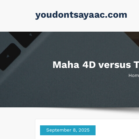
Skip
youdontsayaac.com
to
content
Maha 4D versus T
Hom
September 8, 2025