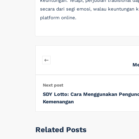
keuntungan. Tetapi, perjudian tradisional
secara dari segi emosi, walau keuntungan 
platform online.
Me
Next post
SDY Lotto: Cara Menggunakan Pengun
Kemenangan
Related Posts