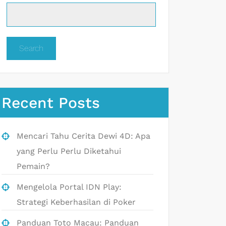
Search
Recent Posts
Mencari Tahu Cerita Dewi 4D: Apa
yang Perlu Perlu Diketahui
Pemain?
Mengelola Portal IDN Play:
Strategi Keberhasilan di Poker
Panduan Toto Macau: Panduan