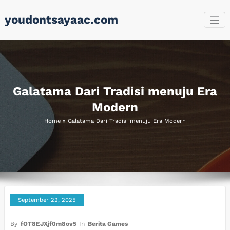
Skip
youdontsayaac.com
to
content
Galatama Dari Tradisi menuju Era
Modern
Home
»
Galatama Dari Tradisi menuju Era Modern
September 22, 2025
By
fOT8EJXjf0m8ov5
In
Berita Games