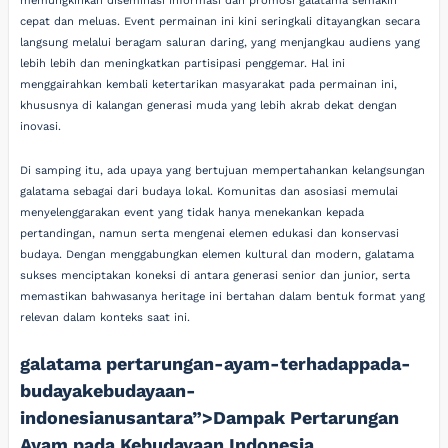
memungkinkan diseminasi informasi dan promosi galatama semakin
cepat dan meluas. Event permainan ini kini seringkali ditayangkan secara
langsung melalui beragam saluran daring, yang menjangkau audiens yang
lebih lebih dan meningkatkan partisipasi penggemar. Hal ini
menggairahkan kembali ketertarikan masyarakat pada permainan ini,
khususnya di kalangan generasi muda yang lebih akrab dekat dengan
inovasi.
Di samping itu, ada upaya yang bertujuan mempertahankan kelangsungan
galatama sebagai dari budaya lokal. Komunitas dan asosiasi memulai
menyelenggarakan event yang tidak hanya menekankan kepada
pertandingan, namun serta mengenai elemen edukasi dan konservasi
budaya. Dengan menggabungkan elemen kultural dan modern, galatama
sukses menciptakan koneksi di antara generasi senior dan junior, serta
memastikan bahwasanya heritage ini bertahan dalam bentuk format yang
relevan dalam konteks saat ini.
galatama pertarungan-ayam-terhadappada-
budayakebudayaan-
indonesianusantara”>Dampak Pertarungan
Ayam pada Kebudayaan Indonesia