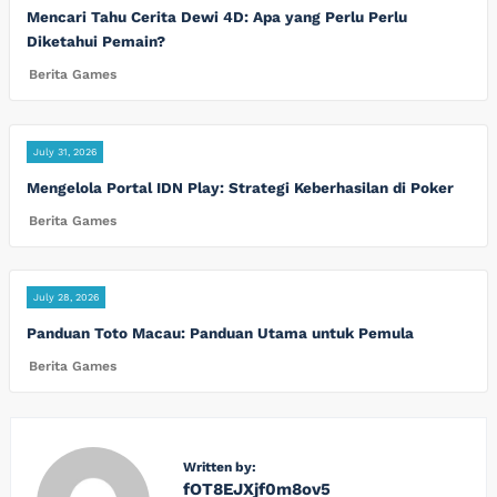
Mencari Tahu Cerita Dewi 4D: Apa yang Perlu Perlu
Diketahui Pemain?
Berita Games
July 31, 2026
Mengelola Portal IDN Play: Strategi Keberhasilan di Poker
Berita Games
July 28, 2026
Panduan Toto Macau: Panduan Utama untuk Pemula
Berita Games
Written by:
fOT8EJXjf0m8ov5