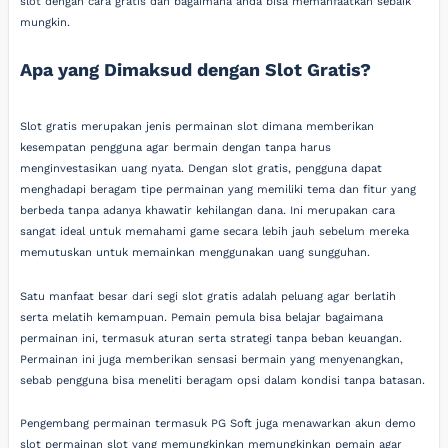
slot dengan cara gratis dan bagaimana anda bisa memanfaatkan sebaik
mungkin.
Apa yang Dimaksud dengan Slot Gratis?
Slot gratis merupakan jenis permainan slot dimana memberikan
kesempatan pengguna agar bermain dengan tanpa harus
menginvestasikan uang nyata. Dengan slot gratis, pengguna dapat
menghadapi beragam tipe permainan yang memiliki tema dan fitur yang
berbeda tanpa adanya khawatir kehilangan dana. Ini merupakan cara
sangat ideal untuk memahami game secara lebih jauh sebelum mereka
memutuskan untuk memainkan menggunakan uang sungguhan.
Satu manfaat besar dari segi slot gratis adalah peluang agar berlatih
serta melatih kemampuan. Pemain pemula bisa belajar bagaimana
permainan ini, termasuk aturan serta strategi tanpa beban keuangan.
Permainan ini juga memberikan sensasi bermain yang menyenangkan,
sebab pengguna bisa meneliti beragam opsi dalam kondisi tanpa batasan.
Pengembang permainan termasuk PG Soft juga menawarkan akun demo
slot permainan slot yang memungkinkan memungkinkan pemain agar