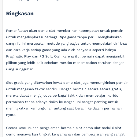
Ringkasan
Pemanfaatan akun demo slot memberikan kesempatan untuk pemain
untuk mengeksplorasi berbagai tipe game tanpa perlu menghabiskan
uang riil. Ini merupakan metode yang bagus untuk mempelajari ciri khas
dan cara kerja setiap game yang ada oleh penyedia seperti halnya
Pragmatic Play dan PG Soft. Oleh karena itu, pemain dapat mengambil
pilihan yang lebih baik sebelum mereka menempatkan taruhan dengan
uang sungguhan.
Slot gratis yang ditawarkan lewat demo slot juga memungkinkan pemain
untuk mengasah taktik sendiri. Dengan bermain secara secara gratis,
mereka dapat mengujicoba berbagai taktik dan mempelajari koridor
permainan tanpa adanya risiko keuangan. Ini sangat penting untuk
meningkatkan kemungkinan untung saat beralih ke dalam permainan
nyata.
Secara keseluruhan pengalaman bermain slot demo slot melalui slot
demo menawarkan tingkat kenyamanan dan pembelajaran yang sangat