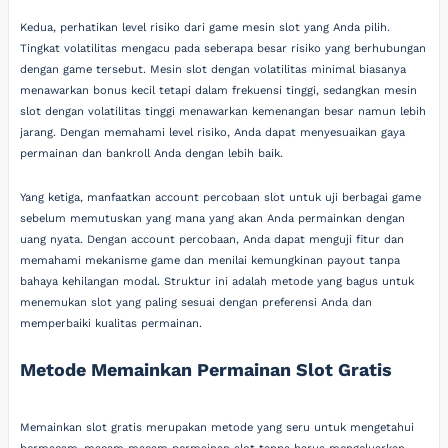
Kedua, perhatikan level risiko dari game mesin slot yang Anda pilih.
Tingkat volatilitas mengacu pada seberapa besar risiko yang berhubungan
dengan game tersebut. Mesin slot dengan volatilitas minimal biasanya
menawarkan bonus kecil tetapi dalam frekuensi tinggi, sedangkan mesin
slot dengan volatilitas tinggi menawarkan kemenangan besar namun lebih
jarang. Dengan memahami level risiko, Anda dapat menyesuaikan gaya
permainan dan bankroll Anda dengan lebih baik.
Yang ketiga, manfaatkan account percobaan slot untuk uji berbagai game
sebelum memutuskan yang mana yang akan Anda permainkan dengan
uang nyata. Dengan account percobaan, Anda dapat menguji fitur dan
memahami mekanisme game dan menilai kemungkinan payout tanpa
bahaya kehilangan modal. Struktur ini adalah metode yang bagus untuk
menemukan slot yang paling sesuai dengan preferensi Anda dan
memperbaiki kualitas permainan.
Metode Memainkan Permainan Slot Gratis
Memainkan slot gratis merupakan metode yang seru untuk mengetahui