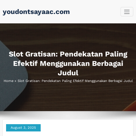
Skip
youdontsayaac.com
to
content
Slot Gratisan: Pendekatan Paling
Efektif Menggunakan Berbagai
Judul
Home
»
Slot Gratisan: Pendekatan Paling Efektif Menggunakan Berbagai Judul
August 3, 2025