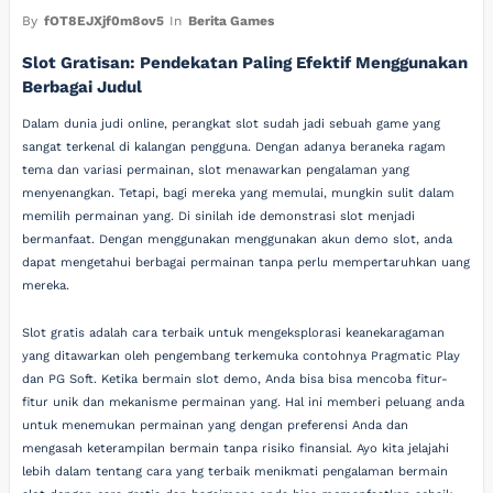
By
fOT8EJXjf0m8ov5
In
Berita Games
Slot Gratisan: Pendekatan Paling Efektif Menggunakan
Berbagai Judul
Dalam dunia judi online, perangkat slot sudah jadi sebuah game yang
sangat terkenal di kalangan pengguna. Dengan adanya beraneka ragam
tema dan variasi permainan, slot menawarkan pengalaman yang
menyenangkan. Tetapi, bagi mereka yang memulai, mungkin sulit dalam
memilih permainan yang. Di sinilah ide demonstrasi slot menjadi
bermanfaat. Dengan menggunakan menggunakan akun demo slot, anda
dapat mengetahui berbagai permainan tanpa perlu mempertaruhkan uang
mereka.
Slot gratis adalah cara terbaik untuk mengeksplorasi keanekaragaman
yang ditawarkan oleh pengembang terkemuka contohnya Pragmatic Play
dan PG Soft. Ketika bermain slot demo, Anda bisa bisa mencoba fitur-
fitur unik dan mekanisme permainan yang. Hal ini memberi peluang anda
untuk menemukan permainan yang dengan preferensi Anda dan
mengasah keterampilan bermain tanpa risiko finansial. Ayo kita jelajahi
lebih dalam tentang cara yang terbaik menikmati pengalaman bermain