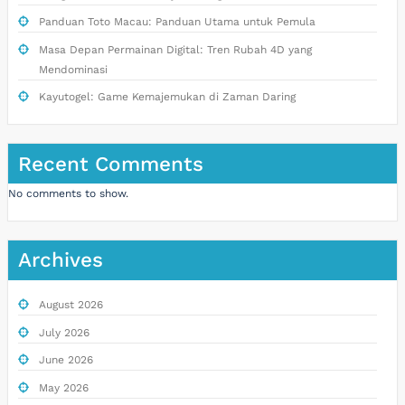
Panduan Toto Macau: Panduan Utama untuk Pemula
Masa Depan Permainan Digital: Tren Rubah 4D yang
Mendominasi
Kayutogel: Game Kemajemukan di Zaman Daring
Recent Comments
No comments to show.
Archives
August 2026
July 2026
June 2026
May 2026