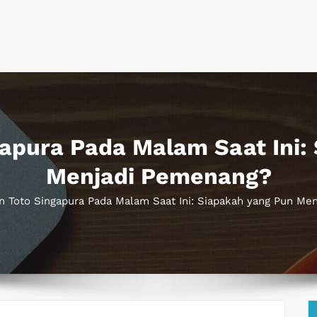
apura Pada Malam Saat Ini:
Menjadi Pemenang?
 Toto Singapura Pada Malam Saat Ini: Siapakah yang Pun Me