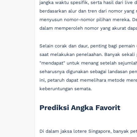
jangka waktu spesifik, serta hasil dari live
berdasarkan alur dan tren dari nomor yang
menyusun nomor-nomor pilihan mereka. De
dalam memperoleh nomor yang akurat dapat
Selain corak dan daur, penting bagi pemain
saat melakukan penelaahan. Banyak sekali
"mendapat" untuk menang setelah sejumlah 
seharusnya digunakan sebagai landasan pe
ini, petaruh dapat memelihara metode mere
keberuntungan semata.
Prediksi Angka Favorit
Di dalam jaksa lotere Singapore, banyak 