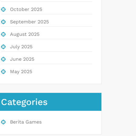
October 2025
September 2025
August 2025
July 2025
June 2025
May 2025
Categories
Berita Games