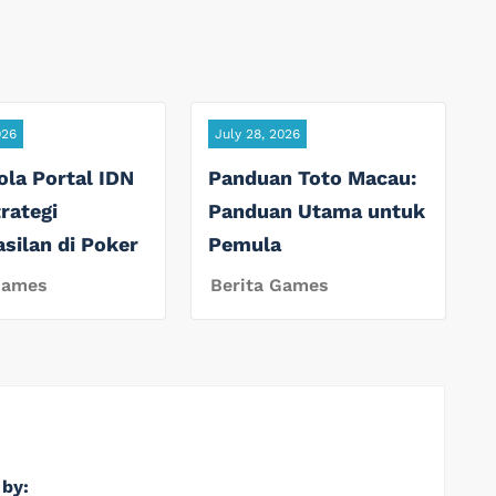
026
July 28, 2026
la Portal IDN
Panduan Toto Macau:
trategi
Panduan Utama untuk
silan di Poker
Pemula
Games
Berita Games
 by: