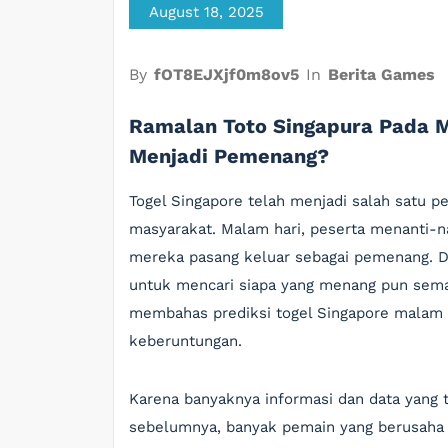
August 18, 2025
By
fOT8EJXjf0m8ov5
In
Berita Games
Ramalan Toto Singapura Pada M
Menjadi Pemenang?
Togel Singapore telah menjadi salah satu p
masyarakat. Malam hari, peserta menanti-na
mereka pasang keluar sebagai pemenang. De
untuk mencari siapa yang menang pun semaki
membahas prediksi togel Singapore malam 
keberuntungan.
Karena banyaknya informasi dan data yang te
sebelumnya, banyak pemain yang berusaha 