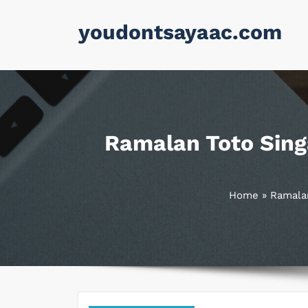
Skip
youdontsayaac.com
to
content
Ramalan Toto Sing
Home
»
Ramalan