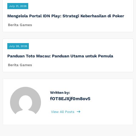
July 31, 2026
Mengelola Portal IDN Play: Strategi Keberhasilan di Poker
Berita Games
July 28, 2026
Panduan Toto Macau: Panduan Utama untuk Pemula
Berita Games
Written by:
fOT8EJXjf0m8ov5
View All Posts