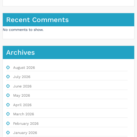
Recent Comments
No comments to show.
Archives
August 2026
July 2026
June 2026
May 2026
April 2026
March 2026
February 2026
January 2026