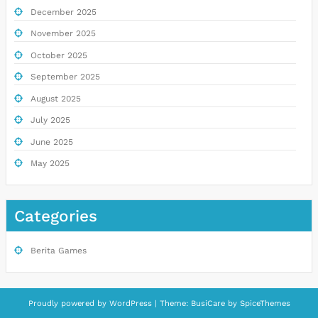
December 2025
November 2025
October 2025
September 2025
August 2025
July 2025
June 2025
May 2025
Categories
Berita Games
Proudly powered by
WordPress
| Theme:
BusiCare
by
SpiceThemes