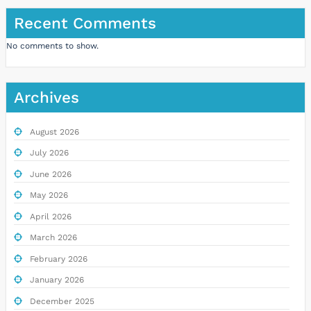
Recent Comments
No comments to show.
Archives
August 2026
July 2026
June 2026
May 2026
April 2026
March 2026
February 2026
January 2026
December 2025