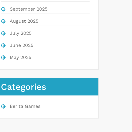
September 2025
August 2025
July 2025
June 2025
May 2025
Categories
Berita Games