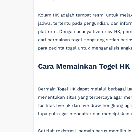
Kolam HK adalah tempat resmi untuk melaku
jadwal tertentu pada pengundian, dan infor
platform. Dengan adanya live draw HK, pema
dari permainan togel Hongkong setiap hariny
para pecinta togel untuk menganalisis angk
Cara Memainkan Togel HK
Bermain Togel HK dapat melalui berbagai l
menentukan situs yang terpercaya agar me
fasilitas live hk dan live draw hongkong ag
lupa pula agar mendaftar dan menciptakan
Setelah registrasi, pemain harus memilih je