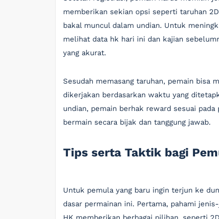
memberikan sekian opsi seperti taruhan 2D
bakal muncul dalam undian. Untuk meningk
melihat data hk hari ini dan kajian sebe
yang akurat.
Sesudah memasang taruhan, pemain bisa men
dikerjakan berdasarkan waktu yang ditetap
undian, pemain berhak reward sesuai pada p
bermain secara bijak dan tanggung jawab.
Tips serta Taktik bagi Pem
Untuk pemula yang baru ingin terjun ke du
dasar permainan ini. Pertama, pahami jenis-
HK memberikan berbagai pilihan, seperti 2D,