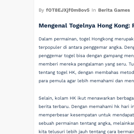
By
fOT8EJXjf0m8ov5
In
Berita Games
Mengenal Togelnya Hong Kong: 
Dalam permainan, togel Hongkong merupaka
terpopuler di antara penggemar angka. Den
penggemar togel bisa dengan gampang mengik
memberi mereka pengalaman yang seru. Tuli
tentang togel HK, dengan membahas metode 
para pemula agar lebih memahami dan meni
Selain, kolam HK ikut menawarkan berbaga
berita terbaru. Dengan memahami hk hari in
memperbesar kesempatan untuk mendapat 
sebuah permainan tentang angka, melainka
kita telusuri lebih jauh tentang cara berma