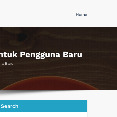
Home
untuk Pengguna Baru
na Baru
Search