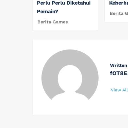
Perlu Perlu Diketahui
Keberha
Pemain?
Berita 
Berita Games
Written
fOT8E
View Al