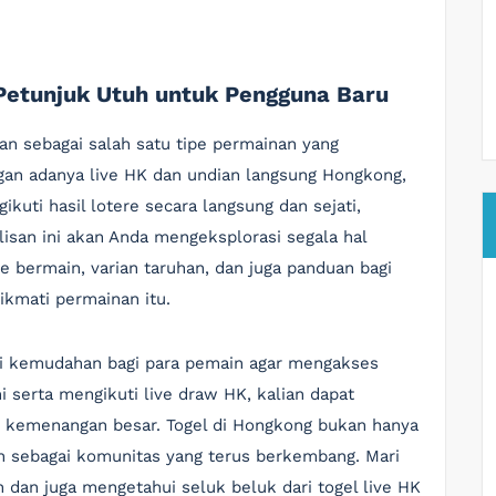
Petunjuk Utuh untuk Pengguna Baru
n sebagai salah satu tipe permainan yang
gan adanya live HK dan undian langsung Hongkong,
uti hasil lotere secara langsung dan sejati,
san ini akan Anda mengeksplorasi segala hal
bermain, varian taruhan, dan juga panduan bagi
kmati permainan itu.
i kemudahan bagi para pemain agar mengakses
i serta mengikuti live draw HK, kalian dapat
kemenangan besar. Togel di Hongkong bukan hanya
n sebagai komunitas yang terus berkembang. Mari
in dan juga mengetahui seluk beluk dari togel live HK