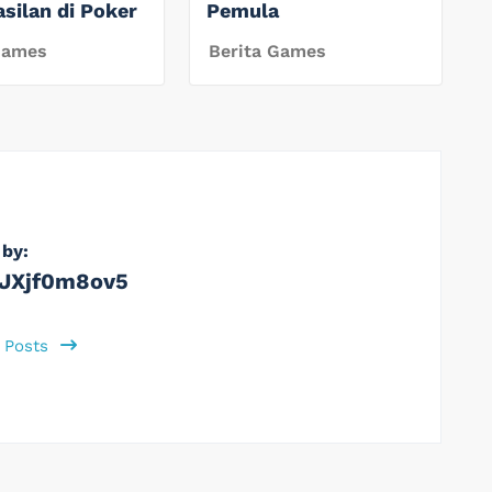
silan di Poker
Pemula
Games
Berita Games
 by:
JXjf0m8ov5
l Posts