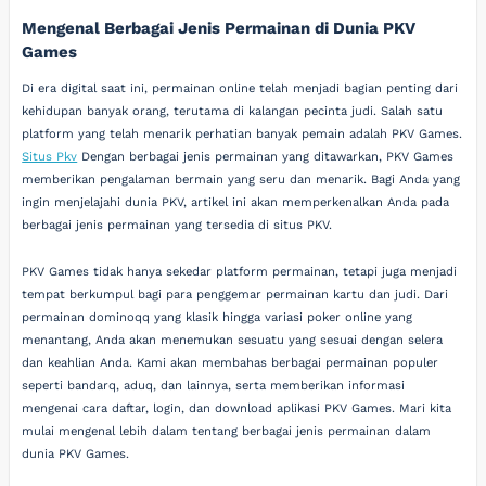
Mengenal Berbagai Jenis Permainan di Dunia PKV
Games
Di era digital saat ini, permainan online telah menjadi bagian penting dari
kehidupan banyak orang, terutama di kalangan pecinta judi. Salah satu
platform yang telah menarik perhatian banyak pemain adalah PKV Games.
Situs Pkv
Dengan berbagai jenis permainan yang ditawarkan, PKV Games
memberikan pengalaman bermain yang seru dan menarik. Bagi Anda yang
ingin menjelajahi dunia PKV, artikel ini akan memperkenalkan Anda pada
berbagai jenis permainan yang tersedia di situs PKV.
PKV Games tidak hanya sekedar platform permainan, tetapi juga menjadi
tempat berkumpul bagi para penggemar permainan kartu dan judi. Dari
permainan dominoqq yang klasik hingga variasi poker online yang
menantang, Anda akan menemukan sesuatu yang sesuai dengan selera
dan keahlian Anda. Kami akan membahas berbagai permainan populer
seperti bandarq, aduq, dan lainnya, serta memberikan informasi
mengenai cara daftar, login, dan download aplikasi PKV Games. Mari kita
mulai mengenal lebih dalam tentang berbagai jenis permainan dalam
dunia PKV Games.