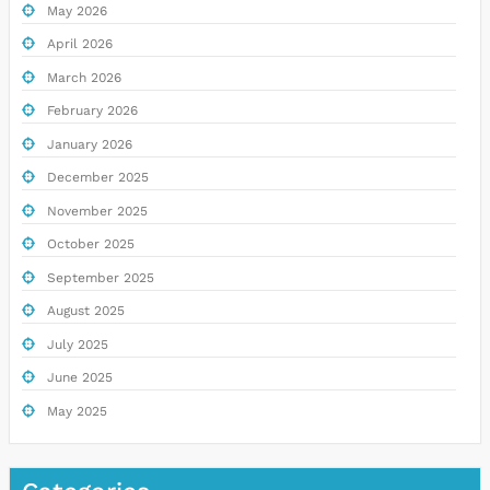
May 2026
April 2026
March 2026
February 2026
January 2026
December 2025
November 2025
October 2025
September 2025
August 2025
July 2025
June 2025
May 2025