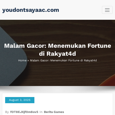
Skip
youdontsayaac.com
to
content
Malam Gacor: Menemukan Fortune
di Rakyat4d
Home
»
Malam Gacor: Menemukan Fortune di Rakyat4d
August 3, 2025
By
fOT8EJXjf0m8ov5
In
Berita Games