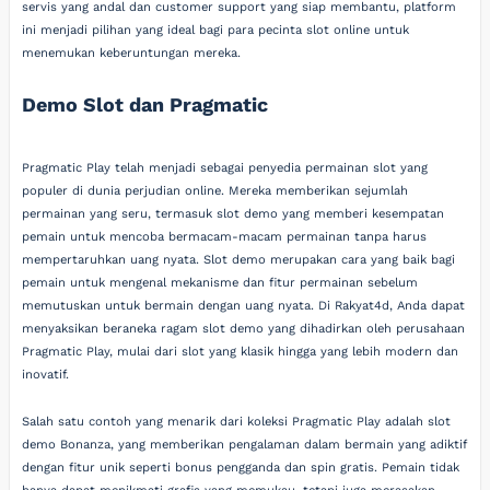
servis yang andal dan customer support yang siap membantu, platform
ini menjadi pilihan yang ideal bagi para pecinta slot online untuk
menemukan keberuntungan mereka.
Demo Slot dan Pragmatic
Pragmatic Play telah menjadi sebagai penyedia permainan slot yang
populer di dunia perjudian online. Mereka memberikan sejumlah
permainan yang seru, termasuk slot demo yang memberi kesempatan
pemain untuk mencoba bermacam-macam permainan tanpa harus
mempertaruhkan uang nyata. Slot demo merupakan cara yang baik bagi
pemain untuk mengenal mekanisme dan fitur permainan sebelum
memutuskan untuk bermain dengan uang nyata. Di Rakyat4d, Anda dapat
menyaksikan beraneka ragam slot demo yang dihadirkan oleh perusahaan
Pragmatic Play, mulai dari slot yang klasik hingga yang lebih modern dan
inovatif.
Salah satu contoh yang menarik dari koleksi Pragmatic Play adalah slot
demo Bonanza, yang memberikan pengalaman dalam bermain yang adiktif
dengan fitur unik seperti bonus pengganda dan spin gratis. Pemain tidak