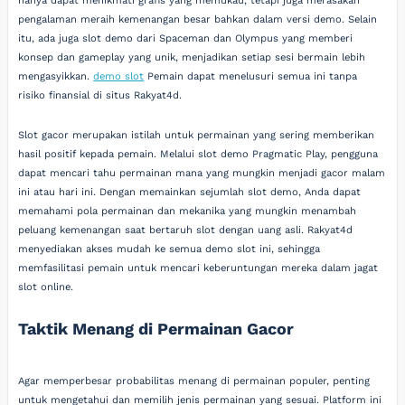
hanya dapat menikmati grafis yang memukau, tetapi juga merasakan
pengalaman meraih kemenangan besar bahkan dalam versi demo. Selain
itu, ada juga slot demo dari Spaceman dan Olympus yang memberi
konsep dan gameplay yang unik, menjadikan setiap sesi bermain lebih
mengasyikkan.
demo slot
Pemain dapat menelusuri semua ini tanpa
risiko finansial di situs Rakyat4d.
Slot gacor merupakan istilah untuk permainan yang sering memberikan
hasil positif kepada pemain. Melalui slot demo Pragmatic Play, pengguna
dapat mencari tahu permainan mana yang mungkin menjadi gacor malam
ini atau hari ini. Dengan memainkan sejumlah slot demo, Anda dapat
memahami pola permainan dan mekanika yang mungkin menambah
peluang kemenangan saat bertaruh slot dengan uang asli. Rakyat4d
menyediakan akses mudah ke semua demo slot ini, sehingga
memfasilitasi pemain untuk mencari keberuntungan mereka dalam jagat
slot online.
Taktik Menang di Permainan Gacor
Agar memperbesar probabilitas menang di permainan populer, penting
untuk mengetahui dan memilih jenis permainan yang sesuai. Platform ini