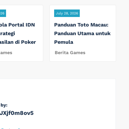
026
July 28, 2026
la Portal IDN
Panduan Toto Macau:
trategi
Panduan Utama untuk
silan di Poker
Pemula
Games
Berita Games
 by:
JXjf0m8ov5