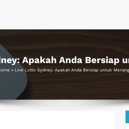
ydney: Apakah Anda Bersiap 
Home
»
Live Lotto Sydney: Apakah Anda Bersiap untuk Menan