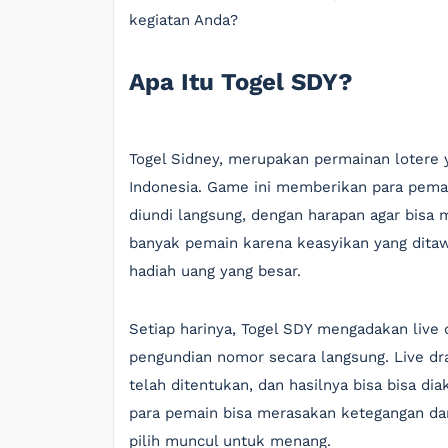
kegiatan Anda?
Apa Itu Togel SDY?
Togel Sidney, merupakan permainan lotere y
Indonesia. Game ini memberikan para pem
diundi langsung, dengan harapan agar bisa 
banyak pemain karena keasyikan yang dit
hadiah uang yang besar.
Setiap harinya, Togel SDY mengadakan liv
pengundian nomor secara langsung. Live d
telah ditentukan, dan hasilnya bisa bisa d
para pemain bisa merasakan ketegangan d
pilih muncul untuk menang.