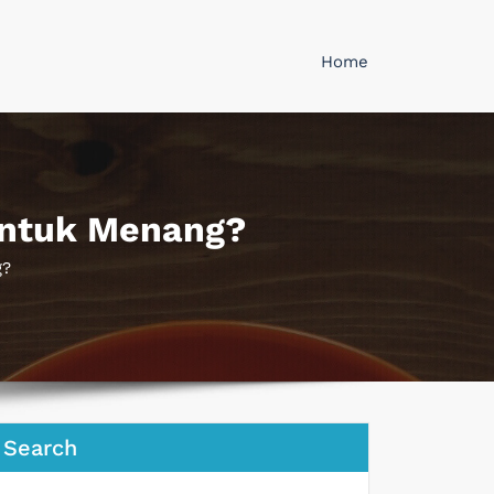
Home
untuk Menang?
g?
Search