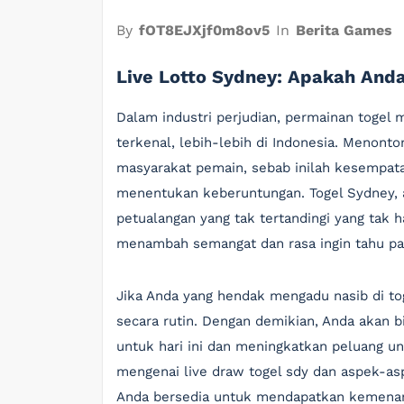
By
fOT8EJXjf0m8ov5
In
Berita Games
Live Lotto Sydney: Apakah And
Dalam industri perjudian, permainan togel
terkenal, lebih-lebih di Indonesia. Menonto
masyarakat pemain, sebab inilah kesempat
menentukan keberuntungan. Togel Sydney, a
petualangan yang tak tertandingi yang tak h
menambah semangat dan rasa ingin tahu pa
Jika Anda yang hendak mengadu nasib di to
secara rutin. Dengan demikian, Anda akan b
untuk hari ini dan meningkatkan peluang un
mengenai live draw togel sdy dan aspek-asp
Anda bersedia untuk mendapatkan kemenang