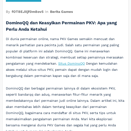
By
fOT8EJXjf0m8ov5
In
Berita Games
DominoQQ dan Keasyikan Permainan PKV: Apa yang
Perlu Anda Ketahui
Di dunia permainan online, nama PKV Games semakin mencuat dan
menarik perhatian para pecinta judi. Salah satu permainan yang paling
populer di platform ini adalah DominoQQ. Game ini menawarkan
kombinasi keseruan dan strategi, membuat setiap pemainnya merasakan
pengalaman yang mendebarkan.
Situs DominoQQ
Dengan kemudahan
akses melalui situs-situs PKV, pemain dapat dengan mudah login dan
bergabung dalam permainan kapan saja dan di mana saja.
DominoQQ dan berbagai permainan lainnya di dalam ekosistem PKV,
seperti bandarqq dan aduq, menawarkan fitur-fitur menarik yang
membedakannya dari permainan judi online lainnya. Dalam artikel ini, kita
akan membahas lebih dalam tentang keasyikan dari permainan
DominoQQ, bagaimana cara mendaftar di situs PKV, serta tips untuk
memaksimalkan pengalaman permainan Anda. Mari kita eksplorasi
bersama mengenai dunia PKV Games dan segala hal yang perlu Anda