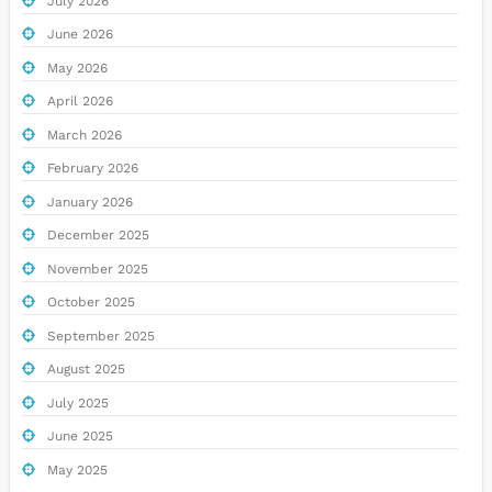
July 2026
June 2026
May 2026
April 2026
March 2026
February 2026
January 2026
December 2025
November 2025
October 2025
September 2025
August 2025
July 2025
June 2025
May 2025