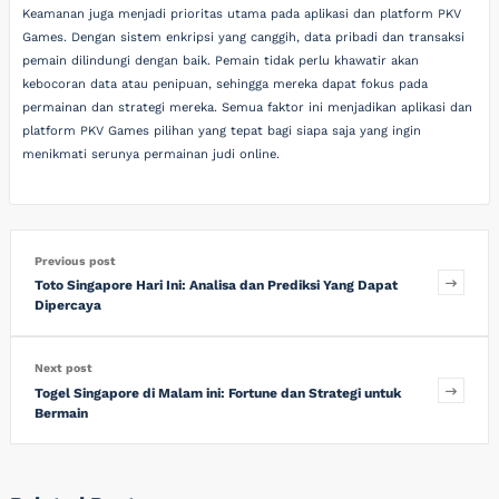
Keamanan juga menjadi prioritas utama pada aplikasi dan platform PKV
Games. Dengan sistem enkripsi yang canggih, data pribadi dan transaksi
pemain dilindungi dengan baik. Pemain tidak perlu khawatir akan
kebocoran data atau penipuan, sehingga mereka dapat fokus pada
permainan dan strategi mereka. Semua faktor ini menjadikan aplikasi dan
platform PKV Games pilihan yang tepat bagi siapa saja yang ingin
menikmati serunya permainan judi online.
Previous post
Toto Singapore Hari Ini: Analisa dan Prediksi Yang Dapat
Dipercaya
Next post
Togel Singapore di Malam ini: Fortune dan Strategi untuk
Bermain