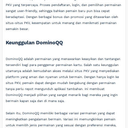
PKV yang terpercaya. Proses pendaftaran, login, dan pemilihan permainan
sangat user-friendly, sehingga bahkan pemain baru pun bisa cepat
beradaptasi. Dengan berbagai bonus dan promosi yang ditawarkan oleh
situs-situs PKV, kesempatan untuk menang dan menikmati permainan
semakin besar.
Keunggulan DominoQQ
DominoQQ adalah permainan yang menawarkan keasyikan dan tantangan
tersendiri bagi para penggemar permainan kartu. Salah satu keunggulan
utamanya adalah kemudahan akses melalui situs PKV yang menyediakan
platform yang aman dan nyaman untuk bermain. Dengan hanya login ke
situs PKV, pemain dapat dengan mudah bergabung dengan permainan
tanpa perlu repot mengunduh aplikasi tambahan. Ini membuat
DominoQQ menjadi pilihan yang sangat menarik bagi mereka yang ingin
bermain kapan saja dan di mana saja.
Selain itu, DominoQQ memiliki berbagai variasi permainan yang dapat
meningkatkan pengalaman bermain. Variasi ini memungkinkan pemain
untuk memilih jenis permainan yang sesuai dengan preferensi mereka,