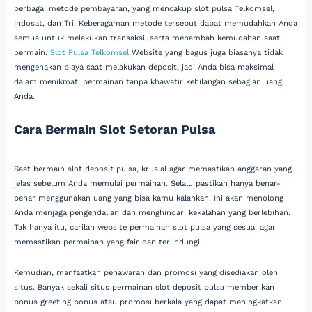
berbagai metode pembayaran, yang mencakup slot pulsa Telkomsel,
Indosat, dan Tri. Keberagaman metode tersebut dapat memudahkan Anda
semua untuk melakukan transaksi, serta menambah kemudahan saat
bermain.
Slot Pulsa Telkomsel
Website yang bagus juga biasanya tidak
mengenakan biaya saat melakukan deposit, jadi Anda bisa maksimal
dalam menikmati permainan tanpa khawatir kehilangan sebagian uang
Anda.
Cara Bermain Slot Setoran Pulsa
Saat bermain slot deposit pulsa, krusial agar memastikan anggaran yang
jelas sebelum Anda memulai permainan. Selalu pastikan hanya benar-
benar menggunakan uang yang bisa kamu kalahkan. Ini akan menolong
Anda menjaga pengendalian dan menghindari kekalahan yang berlebihan.
Tak hanya itu, carilah website permainan slot pulsa yang sesuai agar
memastikan permainan yang fair dan terlindungi.
Kemudian, manfaatkan penawaran dan promosi yang disediakan oleh
situs. Banyak sekali situs permainan slot deposit pulsa memberikan
bonus greeting bonus atau promosi berkala yang dapat meningkatkan