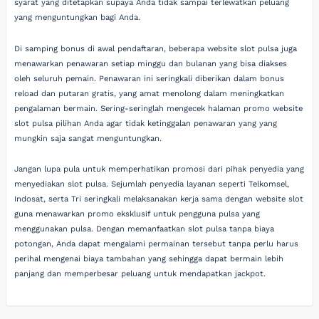
syarat yang ditetapkan supaya Anda tidak sampai terlewatkan peluang
yang menguntungkan bagi Anda.
Di samping bonus di awal pendaftaran, beberapa website slot pulsa juga
menawarkan penawaran setiap minggu dan bulanan yang bisa diakses
oleh seluruh pemain. Penawaran ini seringkali diberikan dalam bonus
reload dan putaran gratis, yang amat menolong dalam meningkatkan
pengalaman bermain. Sering-seringlah mengecek halaman promo website
slot pulsa pilihan Anda agar tidak ketinggalan penawaran yang yang
mungkin saja sangat menguntungkan.
Jangan lupa pula untuk memperhatikan promosi dari pihak penyedia yang
menyediakan slot pulsa. Sejumlah penyedia layanan seperti Telkomsel,
Indosat, serta Tri seringkali melaksanakan kerja sama dengan website slot
guna menawarkan promo eksklusif untuk pengguna pulsa yang
menggunakan pulsa. Dengan memanfaatkan slot pulsa tanpa biaya
potongan, Anda dapat mengalami permainan tersebut tanpa perlu harus
perihal mengenai biaya tambahan yang sehingga dapat bermain lebih
panjang dan memperbesar peluang untuk mendapatkan jackpot.