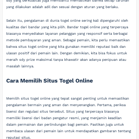
sdy yang berkualitas juga membantu memastikan bahwa setiap taruhan
yang dilakukan adalah adil dan sesuai dengan aturan yang berlaku.
Selain itu, pengalaman di dunia togel online sering kali dipengaruhi oleh
kualitas dari bandar yang kita pilih. Bandar togel online yang terpercaya
biasanya menyediakan layanan pelanggan yang responsif serta berbagai
metode pembayaran yang aman. Sebagai pemain, kita perlu memastikan
bahwa situs togel online yang kita gunakan memiliki reputasi baik dan
ulasan positif dari pemain lain. Dengan demikian, kita bisa fokus untuk
meraih sdy prize maksimal tanpa khawatir akan adanya penipuan atau
masalah lainnya.
Cara Memilih Situs Togel Online
Memilih situs togel online yang tepat sangat penting untuk memastikan
pengalaman bermain yang aman dan menyenangkan. Pertama, periksa
lisensi dan regulasi situs tersebut. Situs yang terpercaya biasanya
memiliki lisensi dari badan pengatur resmi, yang menjamin keadilan
dalam permainan dan perlindungan bagi pemain. Pastikan juga untuk
membaca ulasan dari pemain lain untuk mendapatkan gambaran tentang
reputasi situs.