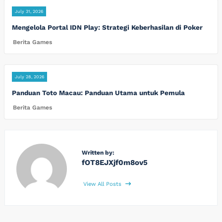
July 31, 2026
Mengelola Portal IDN Play: Strategi Keberhasilan di Poker
Berita Games
July 28, 2026
Panduan Toto Macau: Panduan Utama untuk Pemula
Berita Games
Written by:
fOT8EJXjf0m8ov5
View All Posts