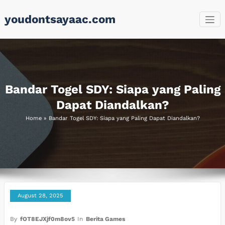
Skip
youdontsayaac.com
to
content
Bandar Togel SDY: Siapa yang Paling
Dapat Diandalkan?
Home
»
Bandar Togel SDY: Siapa yang Paling Dapat Diandalkan?
August 28, 2025
By
fOT8EJXjf0m8ov5
In
Berita Games