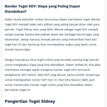
Bandar Togel SDY: Siapa yang Paling Dapat
Diandalkan?
Dalam dunia perjudian online, khususnya dalam permainan togel, Bandar
Togel SDY menjadi salah satu pilihan yang paling banyak dicari oleh para
pemain. Togel Sidney atau yang lebih dikenal sebagai togel SDY menjadi
sangat populer karena kemudahan akses dan berbagai keuntungan yang
ditawarkan. Setiap harinya, banyak pemain yang menantikan hasil dari
togel hari ini dan berharap bisa mendapatkan angka yang tepat untuk
meraih keuntungan.
Dengan banyaknya situs togel online yang tersedia, penting bagi pemain
untuk mengetahui siapa yang bisa diandalkan. Dalam artikel ini, kita akan
membahas berbagai aspek mengenai bandar togel SDY, termasuk
pengeluaran SDY terkini, data SDY yang akurat, serta sumber terpercaya
untuk mendapatkan nomor SDY hari ini. Mari kita telusuri lebih jauh
untuk menemukan bandar togel online yang bisa diandalkan dalam
permainan togel ini.
Pengertian Togel Sidney