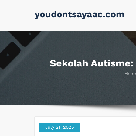
Skip
youdontsayaac.com
to
content
Sekolah Autisme:
Hom
July 21, 2025