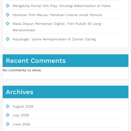
Mengelola Portal IDN Play: Strategi Keberhasilan di Poker
Panduan Toto Macau: Panduan Utama untuk Pemula
Masa Depan Permainan Digital: Tren Rubah 4D yang
Mendominasi
Kayutogel: Game Kemajemukan di Zaman Daring
Recent Comments
No comments to show.
Archives
August 2026
July 2026
June 2026