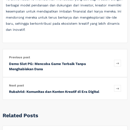
berbagai model pendanaan dan dukungan dari investor, kreator memiliki
kesempatan untuk mendapatkan imbalan finansial dari karya mereka. Ini
mendorong mereka untuk terus berkarya dan mengeksplorasi ide-ide
baru, sehingga berkontribusi pada ekosistem kreatif yang lebih dinamis
dan inovatif.
Previous post
Demo Slot PG: Mencoba Game Terbaik Tanpa
Menghabiskan Dana
Next post
Rubah4d: Komunitas dan Konten Kreatif di Era Digital
Related Posts