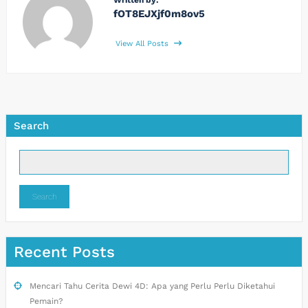
fOT8EJXjf0m8ov5
View All Posts
Search
Search
Recent Posts
Mencari Tahu Cerita Dewi 4D: Apa yang Perlu Perlu Diketahui
Pemain?