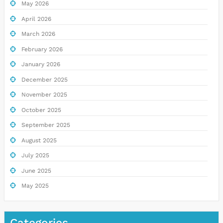
May 2026
April 2026
March 2026
February 2026
January 2026
December 2025
November 2025
October 2025
September 2025
August 2025
July 2025
June 2025
May 2025
Categories