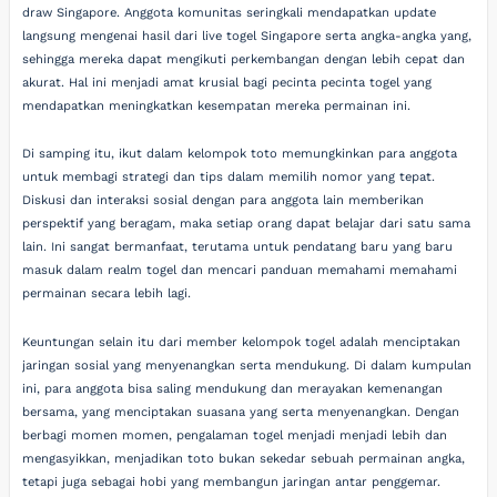
draw Singapore. Anggota komunitas seringkali mendapatkan update
langsung mengenai hasil dari live togel Singapore serta angka-angka yang,
sehingga mereka dapat mengikuti perkembangan dengan lebih cepat dan
akurat. Hal ini menjadi amat krusial bagi pecinta pecinta togel yang
mendapatkan meningkatkan kesempatan mereka permainan ini.
Di samping itu, ikut dalam kelompok toto memungkinkan para anggota
untuk membagi strategi dan tips dalam memilih nomor yang tepat.
Diskusi dan interaksi sosial dengan para anggota lain memberikan
perspektif yang beragam, maka setiap orang dapat belajar dari satu sama
lain. Ini sangat bermanfaat, terutama untuk pendatang baru yang baru
masuk dalam realm togel dan mencari panduan memahami memahami
permainan secara lebih lagi.
Keuntungan selain itu dari member kelompok togel adalah menciptakan
jaringan sosial yang menyenangkan serta mendukung. Di dalam kumpulan
ini, para anggota bisa saling mendukung dan merayakan kemenangan
bersama, yang menciptakan suasana yang serta menyenangkan. Dengan
berbagi momen momen, pengalaman togel menjadi menjadi lebih dan
mengasyikkan, menjadikan toto bukan sekedar sebuah permainan angka,
tetapi juga sebagai hobi yang membangun jaringan antar penggemar.