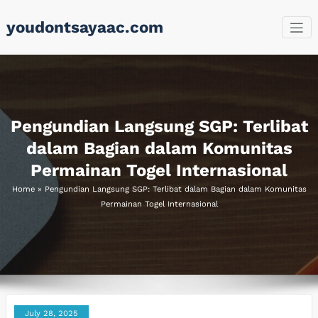
Skip
youdontsayaac.com
to
content
Pengundian Langsung SGP: Terlibat
dalam Bagian dalam Komunitas
Permainan Togel Internasional
Home
»
Pengundian Langsung SGP: Terlibat dalam Bagian dalam Komunitas
Permainan Togel Internasional
July 28, 2025