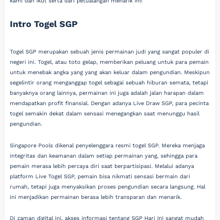
kami dan ikut serta dari petualangan menarik ini!
Intro Togel SGP
Togel SGP merupakan sebuah jenis permainan judi yang sangat populer di
negeri ini. Togel, atau toto gelap, memberikan peluang untuk para pemain
untuk menebak angka yang yang akan keluar dalam pengundian. Meskipun
segelintir orang menganggap togel sebagai sebuah hiburan semata, tetapi
banyaknya orang lainnya, permainan ini juga adalah jalan harapan dalam
mendapatkan profit finansial. Dengan adanya Live Draw SGP, para pecinta
togel semakin dekat dalam sensasi menegangkan saat menunggu hasil
pengundian.
Singapore Pools dikenal penyelenggara resmi togel SGP. Mereka menjaga
integritas dan keamanan dalam setiap permainan yang, sehingga para
pemain merasa lebih percaya diri saat berpartisipasi. Melalui adanya
platform Live Togel SGP, pemain bisa nikmati sensasi bermain dari
rumah, tetapi juga menyaksikan proses pengundian secara langsung. Hal
ini menjadikan permainan berasa lebih transparan dan menarik.
Di zaman digital ini, akses informasi tentang SGP Hari Ini sangat mudah