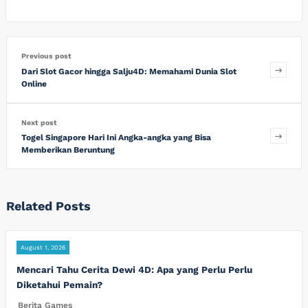
Previous post
Dari Slot Gacor hingga Salju4D: Memahami Dunia Slot
Online
Next post
Togel Singapore Hari Ini Angka-angka yang Bisa
Memberikan Beruntung
Related Posts
August 1, 2026
Mencari Tahu Cerita Dewi 4D: Apa yang Perlu Perlu
Diketahui Pemain?
Berita Games