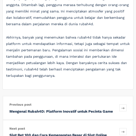
anggota. Ditambah lagi, pengguna merasa terhubung dengan orang-orang
yang memiliki minat yang sama. Ini menciptakan atmosfer yang positif
dan kolaboratif, memudahkan pengguna untuk belajar dan berkembang
bersama dalam perjalanan mereka di dunia rubah4d.
Akhirnya, banyak yang menemukan bahwa rubah4d tidak hanya sekadar
platform untuk mendapatkan informasi, tetapi juga sebagai tempat untuk
menjalin pertemanan baru. Pengalaman sosial ini memberikan dimensi
tambahan pada penggunaan, di mana interaksi dan pertukaran ide
menjadikan petualangan lebih kaya. Dengan banyaknya cerita sukses dan
testimoni, rubah4d telah berhasil menciptakan pengalaman yang tak
terlupakan bagi penggunanya.
Previous post
Mengenal Rubah4D: Platform Inovatif untuk Pecinta Game
Next post
Slot Bet 100 dan Cara Kemenangan Besar di Slot Online