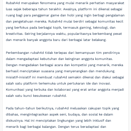
Rubah4d merupakan fenomena yang mulai menarik perhatian masyarakat
luas sejak beberapa tahun terakhir. Awalnya, platform ini dikenal sebagai
ruang bagi para penggemar game dan hobi yang ingin berbagi pengalaman
dan pengetahuan mereka. Rubah4d mulai berdiri sebagai komunitas kecil
yang berfokus pada berbagai topik, termasuk gaming, teknologi, dan
kreativitas. Seiring berjalannya waktu, popularitasnya berkembang pesat
dan menarik banyak anggota baru dari berbagai latar belakang.
Perkembangan rubah4d tidak terlepas dari kemampuan tim pendirinya
dalam mengadaptasi kebutuhan dan keinginan anggota komunitas.
Dengan mengadakan berbagai acara dan kompetisi yang menarik, mereka
berhasil menciptakan suasana yang menyenangkan dan mendukung.
Inisiatif-inisiatif ini membuat rubah4d semakin dikenal dan diakui sebagai
salah satu platform terkemuka untuk pertukaran ide dan inovasi.
Komunikasi yang terbuka dan kolaborasi yang erat antar anggota menjadi
salah satu kunci kesuksesan rubah4d.
Pada tahun-tahun berikutnya, rubah4d meluaskan cakupan topik yang
dibahas, mengintegrasikan aspek seni, budaya, dan sosial ke dalam
diskusinya. Hal ini menciptakan lingkungan yang lebih inklusif dan
menarik bagi berbagai kalangan. Dengan terus beradaptasi dan