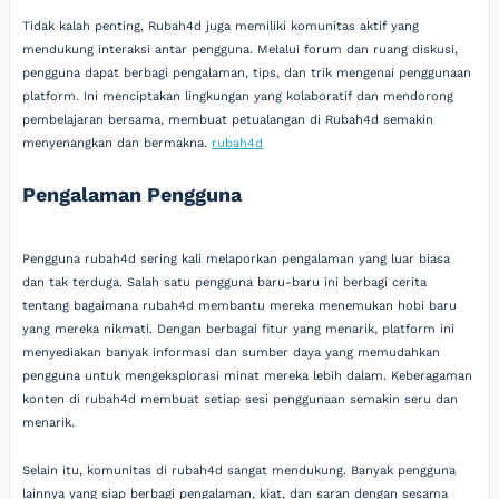
Tidak kalah penting, Rubah4d juga memiliki komunitas aktif yang
mendukung interaksi antar pengguna. Melalui forum dan ruang diskusi,
pengguna dapat berbagi pengalaman, tips, dan trik mengenai penggunaan
platform. Ini menciptakan lingkungan yang kolaboratif dan mendorong
pembelajaran bersama, membuat petualangan di Rubah4d semakin
menyenangkan dan bermakna.
rubah4d
Pengalaman Pengguna
Pengguna rubah4d sering kali melaporkan pengalaman yang luar biasa
dan tak terduga. Salah satu pengguna baru-baru ini berbagi cerita
tentang bagaimana rubah4d membantu mereka menemukan hobi baru
yang mereka nikmati. Dengan berbagai fitur yang menarik, platform ini
menyediakan banyak informasi dan sumber daya yang memudahkan
pengguna untuk mengeksplorasi minat mereka lebih dalam. Keberagaman
konten di rubah4d membuat setiap sesi penggunaan semakin seru dan
menarik.
Selain itu, komunitas di rubah4d sangat mendukung. Banyak pengguna
lainnya yang siap berbagi pengalaman, kiat, dan saran dengan sesama