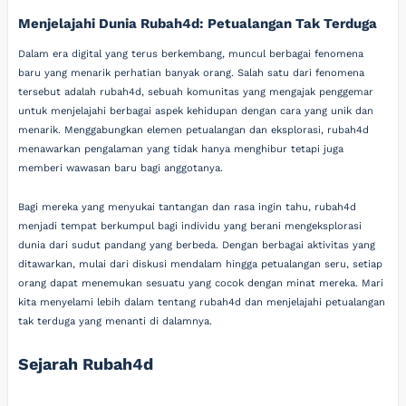
Menjelajahi Dunia Rubah4d: Petualangan Tak Terduga
Dalam era digital yang terus berkembang, muncul berbagai fenomena
baru yang menarik perhatian banyak orang. Salah satu dari fenomena
tersebut adalah rubah4d, sebuah komunitas yang mengajak penggemar
untuk menjelajahi berbagai aspek kehidupan dengan cara yang unik dan
menarik. Menggabungkan elemen petualangan dan eksplorasi, rubah4d
menawarkan pengalaman yang tidak hanya menghibur tetapi juga
memberi wawasan baru bagi anggotanya.
Bagi mereka yang menyukai tantangan dan rasa ingin tahu, rubah4d
menjadi tempat berkumpul bagi individu yang berani mengeksplorasi
dunia dari sudut pandang yang berbeda. Dengan berbagai aktivitas yang
ditawarkan, mulai dari diskusi mendalam hingga petualangan seru, setiap
orang dapat menemukan sesuatu yang cocok dengan minat mereka. Mari
kita menyelami lebih dalam tentang rubah4d dan menjelajahi petualangan
tak terduga yang menanti di dalamnya.
Sejarah Rubah4d