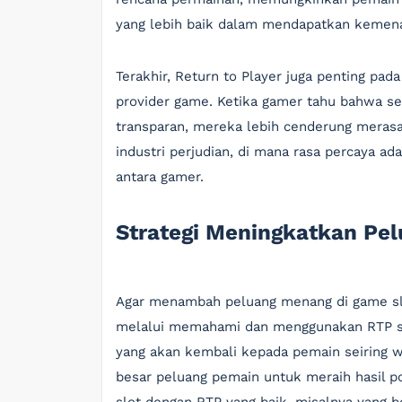
yang lebih baik dalam mendapatkan kemena
Terakhir, Return to Player juga penting pa
provider game. Ketika gamer tahu bahwa se
transparan, mereka lebih cenderung merasa 
industri perjudian, di mana rasa percaya a
antara gamer.
Strategi Meningkatkan Pe
Agar menambah peluang menang di game slot
melalui memahami dan menggunakan RTP sl
yang akan kembali kepada pemain seiring wa
besar peluang pemain untuk meraih hasil po