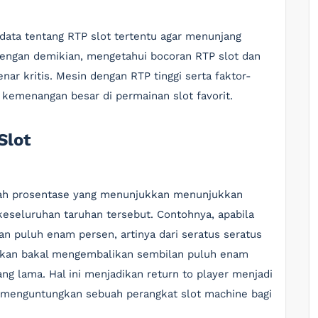
data tentang RTP slot tertentu agar menunjang
engan demikian, mengetahui bocoran RTP slot dan
ar kritis. Mesin dengan RTP tinggi serta faktor-
h kemenangan besar di permainan slot favorit.
Slot
alah prosentase yang menunjukkan menunjukkan
keseluruhan taruhan tersebut. Contohnya, apabila
n puluh enam persen, artinya dari seratus seratus
irakan bakal mengembalikan sembilan puluh enam
g lama. Hal ini menjadikan return to player menjadi
menguntungkan sebuah perangkat slot machine bagi