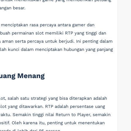
ngan besar.
da menciptakan rasa percaya antara gamer dan
buah permainan slot memiliki RTP yang tinggi dan
aman serta percaya untuk berjudi. Ini penting dalam
dalah kunci dalam menciptakan hubungan yang panjang
luang Menang
, salah satu strategi yang bisa diterapkan adalah
ot yang ditawarkan. RTP adalah persentase uang
ktu. Semakin tinggi nilai Return to Player, semakin
sitif. Oleh karena itu, penting untuk menentukan