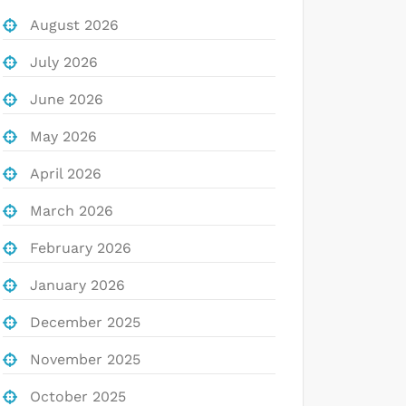
August 2026
July 2026
June 2026
May 2026
April 2026
March 2026
February 2026
January 2026
December 2025
November 2025
October 2025