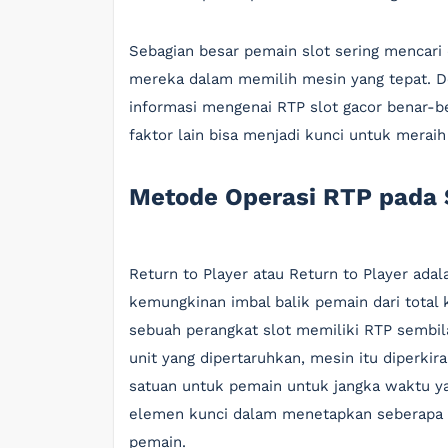
Sebagian besar pemain slot sering mencari 
mereka dalam memilih mesin yang tepat. D
informasi mengenai RTP slot gacor benar-ben
faktor lain bisa menjadi kunci untuk merai
Metode Operasi RTP pada 
Return to Player atau Return to Player ad
kemungkinan imbal balik pemain dari total 
sebuah perangkat slot memiliki RTP sembila
unit yang dipertaruhkan, mesin itu diperk
satuan untuk pemain untuk jangka waktu yan
elemen kunci dalam menetapkan seberapa 
pemain.