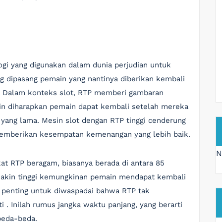
ogi yang digunakan dalam dunia perjudian untuk
ng dipasang pemain yang nantinya diberikan kembali
. Dalam konteks slot, RTP memberi gambaran
n diharapkan pemain dapat kembali setelah mereka
yang lama. Mesin slot dengan RTP tinggi cenderung
emberikan kesempatan kemenangan yang lebih baik.
N
t RTP beragam, biasanya berada di antara 85
emakin tinggi kemungkinan pemain mendapat kembali
, penting untuk diwaspadai bahwa RTP tak
. Inilah rumus jangka waktu panjang, yang berarti
rbeda-beda.