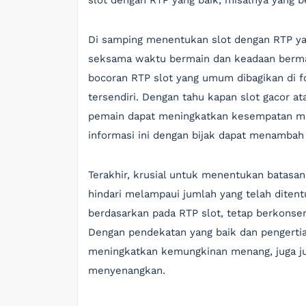
slot dengan RTP yang baik, misalnya yang be
Di samping menentukan slot dengan RTP ya
seksama waktu bermain dan keadaan berma
bocoran RTP slot yang umum dibagikan di 
tersendiri. Dengan tahu kapan slot gacor 
pemain dapat meningkatkan kesempatan m
informasi ini dengan bijak dapat menambah
Terakhir, krusial untuk menentukan batasan
hindari melampaui jumlah yang telah diten
berdasarkan pada RTP slot, tetap berkonse
Dengan pendekatan yang baik dan pengerti
meningkatkan kemungkinan menang, juga j
menyenangkan.