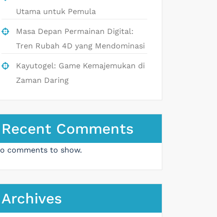
Utama untuk Pemula
Masa Depan Permainan Digital:
Tren Rubah 4D yang Mendominasi
Kayutogel: Game Kemajemukan di
Zaman Daring
Recent Comments
o comments to show.
Archives